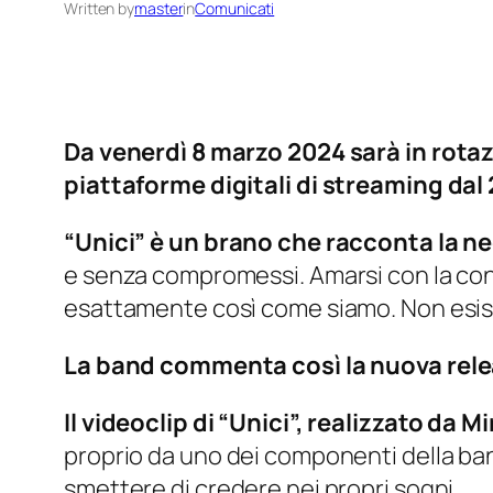
Written by
master
in
Comunicati
Da venerdì 8 marzo 2024 sarà in rotazi
piattaforme digitali di streaming dal 
“Unici” è un brano che racconta la n
e senza compromessi. Amarsi con la cons
esattamente così come siamo. Non esist
La band commenta così la nuova rel
Il videoclip di “Unici”, realizzato da 
proprio da uno dei componenti della ban
smettere di credere nei propri sogni.