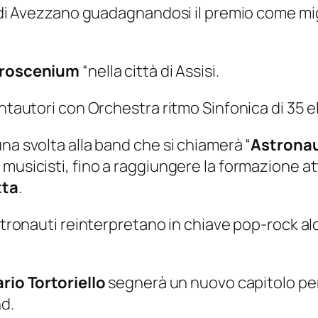
al di Avezzano guadagnandosi il premio come mi
roscenium
“nella città di Assisi.
antautori con Orchestra ritmo Sinfonica di 35 
na svolta alla band che si chiamerà “
Astronau
musicisti, fino a raggiungere la formazione att
tta
.
Astronauti reinterpretano in chiave pop-rock a
rio Tortoriello
segnerà un nuovo capitolo per
nd.