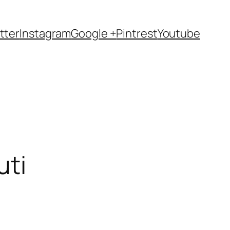
tter
Instagram
Google +
Pintrest
Youtube
uti