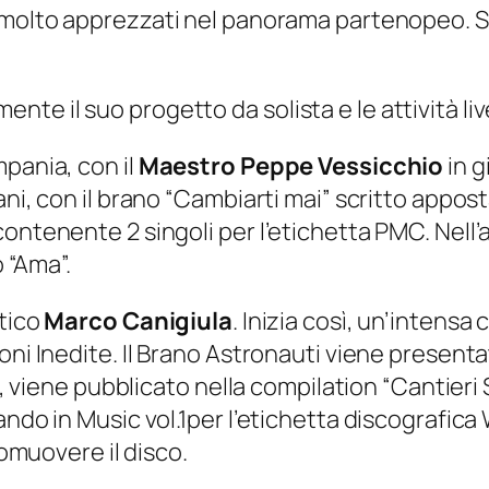
 molto apprezzati nel panorama partenopeo. So
e il suo progetto da solista e le attività liv
pania, con il
Maestro Peppe Vessicchio
in g
ani, con il brano “Cambiarti mai” scritto appo
ontenente 2 singoli per l’etichetta PMC. Nell’a
o “Ama”.
stico
Marco Canigiula
. Inizia così, un’intensa
oni Inedite. Il Brano Astronauti viene present
i, viene pubblicato nella compilation “Cantieri 
sando in Music vol.1per l’etichetta discografi
romuovere il disco.