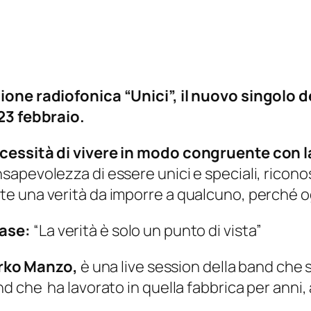
one radiofonica “Unici”, il nuovo singolo d
23 febbraio.
ecessità di vivere in modo congruente con l
apevolezza di essere unici e speciali, ricono
e una verità da imporre a qualcuno, perché og
ease:
“La verità è solo un punto di vista”
Mirko Manzo,
è una live session della band che s
d che ha lavorato in quella fabbrica per anni,