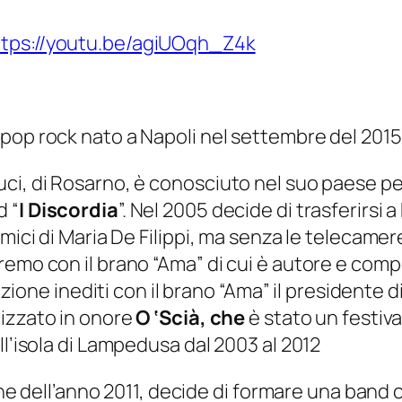
ttps://youtu.be/agiUOqh_Z4k
pop rock nato a Napoli nel settembre del 2015
i, di Rosarno, è conosciuto nel suo paese per 
d “
I Discordia
”. Nel 2005 decide di trasferirsi
mici di Maria De Filippi, ma senza le telecamere
mo con il brano “Ama” di cui è autore e composi
ezione inediti con il brano “Ama” il presidente d
lizzato in onore
O ‘Scià, che
è stato un festiva
ll’isola di Lampedusa dal 2003 al 2012
fine dell’anno 2011, decide di formare una band 