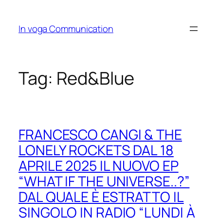
Skip
to
In voga Communication
content
Tag:
Red&Blue
FRANCESCO CANGI & THE
LONELY ROCKETS DAL 18
APRILE 2025 IL NUOVO EP
“WHAT IF THE UNIVERSE..?”
DAL QUALE È ESTRATTO IL
SINGOLO IN RADIO “LUNDI À