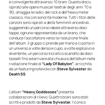
e coinvolgente attraverso i 10 brani. Questo disco,
ispirato alle opere musicali teatrali degli anni ’70 e
’80, omaggia le radici del rock e dell’heavy metal
classico, ma con sonorità moderne. Tutti i titoli delle
canzoni sono ispirati a deità femminili ancestrali,
suggerendo un percorso ideale attraverso dieci
tappe, ognuna rappresentata da un brano, che
conduce l’ascoltatore verso la risoluzione finale
dell’album. Il gruppo ci prende per mano e ci porta in
un universo a volte denso e cupo, a volte esplosivo e
divertente, un percorso iniziatico scandito da dieci
tasselli fino ad arrivare alla chiusura dell’album nella
rivelazione finale di
“Lady Of Babylon”
, arricchita
da un featuring notevole con
Steve Sylvester
dei
Death SS
.
L’album
“Heavy Goddesses”
presenta
collaborazioni di rilievo. Quattro brani sono stati
scritti e prodotti da
Steve Sylvester
, l’iconico