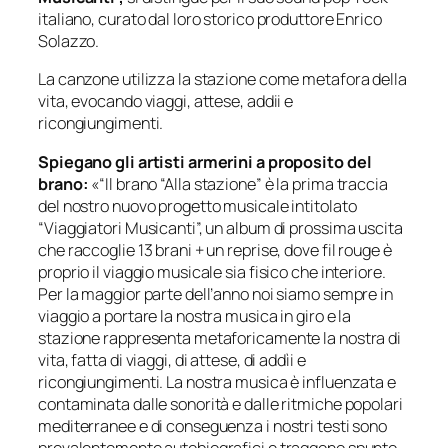
italiano, curato dal loro storico produttore Enrico
Solazzo.
La canzone utilizza la stazione come metafora della
vita, evocando viaggi, attese, addii e
ricongiungimenti.
Spiegano gli artisti armerini a proposito del
brano:
«“Il brano “Alla stazione” è la prima traccia
del nostro nuovo progetto musicale intitolato
“Viaggiatori Musicanti”, un album di prossima uscita
che raccoglie 13 brani + un reprise, dove fil rouge è
proprio il viaggio musicale sia fisico che interiore.
Per la maggior parte dell’anno noi siamo sempre in
viaggio a portare la nostra musica in giro e la
stazione rappresenta metaforicamente la nostra di
vita, fatta di viaggi, di attese, di addìi e
ricongiungimenti. La nostra musica è influenzata e
contaminata dalle sonorità e dalle ritmiche popolari
mediterranee e di conseguenza i nostri testi sono
prevalentemente autobiografici e traggono spunto