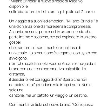
“Milano Brindisi”, il nuovo singolo di Ascanio
disponibile
sulle piattaforme di streaming digitale dal 7 marzo.
Un viaggio tra suoni ed emozioni, “Milano-Brindisi” è
una dichiarazione d’amore senza compromessi.
Ascanio mescola pop e soul in un crescendo che
parte intimo e sospeso, per poi esplodere in un coro
gospel
che trasforma il sentimento in qualcosa di
universale. La produzione è elegante, con synth che
avvolgono,
ritmi che scaldano, e la voce di Ascanio che guida il
brano con una tensione emotiva palpabile. La
distanza,
il desiderio, e il coraggio di dire”Spero che non
cambierai mai” prendono vita in ogni nota. Non è
solo una
canzone, ma un battito, un viaggio, un destino.
Commenta l’artista sul nuovo brano: “Con questo