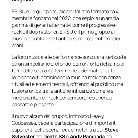
ERISU è un gruppo musicale italiano formato da 4
membri e fondato nel 2020, che esplora un’ampia
gamma di generi alternativi come il progressive-
rock e il doom/stoner. ERISU è il primo gruppo al
mondo ad utilizzare l’antico sumero all’interno dei
brani.
La loro musica e le performance sono caratterizzate
da un simbolismo profondo, con un forte richiamo ai
temi della sacralità femminile e del matriarcato. I
loro concerti combinano la musica rock con danze
rituali ed elementi teatrali, offrendo al pubblico una
fusione unica tra le antiche influenze sumere e
mediorientali e il rock contemporaneo unendo
passato e presente.
Il nuovo album del gruppo, intitolato Heavy
Goddesses, vede la partecipazione di importanti
esponenti della scena rock e metal, tra cui
Steve
Sylvester
dei
Death SS
e
Andy Panigada
dei