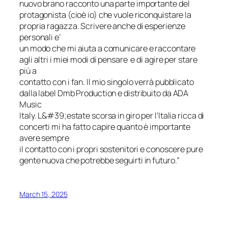
nuovo brano racconto una parte importante del
protagonista (cioè io) che vuole riconquistare la
propria ragazza. Scrivere anche di esperienze
personali e’
un modo che mi aiuta a comunicare e raccontare
agli altri i miei modi di pensare e di agire per stare
più a
contatto con i fan. Il mio singolo verrà pubblicato
dalla label Dmb Production e distribuito da ADA
Music
Italy. L&#39;estate scorsa in giro per l’Italia ricca di
concerti mi ha fatto capire quanto è importante
avere sempre
il contatto con i propri sostenitori e conoscere pure
gente nuova che potrebbe seguirti in futuro.”
March 15, 2025