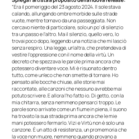
Spiega l’artista a proposito della nuova release:
“
Era il pomeriggio del 23 agosto 2024. Il sole stava
calando, allungando ombre morbide sulle strade
vuote, mentre tornavo da una passeggiata. Non
cercavo niente di particolare, solo un po’ di silenzio
tra un passo e l’altro. Ma il silenzio, quello vero, lo
trovai poco dopo, leggendo una notizia che mi lasciò
senza respiro. Una legge, un’altra, che pretendeva di
vestire l’oppressione con il nome della virtù. Un
decreto che spezzava le parole prima ancora che
potessero diventare voce. Mi è risuonato dentro
tutto, come un’eco che non smette di tornare. Ho
pensato alle bocche chiuse, alle storie mai
raccontate, alle canzoni che nessuno avrebbe mai
potuto scrivere. E allora l’ho fatto io. Di getto, con la
mia chitarra, senza nemmeno pensarci troppo. Le
parole sono arrivate come un fiume in piena, il suono
ha trovato la sua strada prima ancora che le mie
mani potessero fermarlo. Vizi e Virtù non è solo una
canzone. È un atto di resistenza, un promemoria che
la voce non muore, nemmeno quando provano a