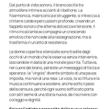
Dal punto di vista sonoro, il brano oscilla tra
atmosfere intime e accenti di ribellione. La
fisarmonica, malinconica e struggente, si intreccia a
chitarre calde e percussioni profonde, creando un
tappeto sonoro che alterna dolcezza e tensione. Il
ritmo incalzante accompagna un crescendo
emotivo che non cede alla rassegnazione, ma si
trasforma in un atto di resistenza.
Le donne coperte e silenziate sono tradite dagli
occhi di un mondo che le osserva senza intervenire,
lasciandole in balia di una morale ipocrita. Tuttavia,
nel cuore del brano, persiste un messaggio di forza e
speranza: la “virgola” diventa simbolo di una pausa
imposta, ma non di una resa. La voce, la scrittura e la
musica continuano a esistere, anche sotto il peso
della censura, perché ogni suono soffocato porta
con sé il seme di una storia nuova, da riscrivere con
coraggio e dignità.