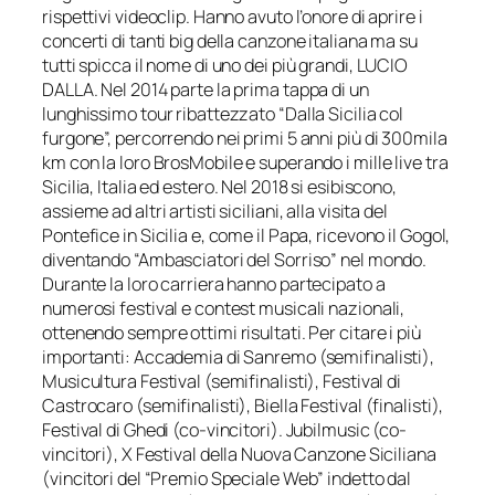
rispettivi videoclip. Hanno avuto l’onore di aprire i
concerti di tanti big della canzone italiana ma su
tutti spicca il nome di uno dei più grandi, LUCIO
DALLA. Nel 2014 parte la prima tappa di un
lunghissimo tour ribattezzato “Dalla Sicilia col
furgone”, percorrendo nei primi 5 anni più di 300mila
km con la loro BrosMobile e superando i mille live tra
Sicilia, Italia ed estero. Nel 2018 si esibiscono,
assieme ad altri artisti siciliani, alla visita del
Pontefice in Sicilia e, come il Papa, ricevono il Gogol,
diventando “Ambasciatori del Sorriso” nel mondo.
Durante la loro carriera hanno partecipato a
numerosi festival e contest musicali nazionali,
ottenendo sempre ottimi risultati. Per citare i più
importanti: Accademia di Sanremo (semifinalisti),
Musicultura Festival (semifinalisti), Festival di
Castrocaro (semifinalisti), Biella Festival (finalisti),
Festival di Ghedi (co-vincitori). Jubilmusic (co-
vincitori), X Festival della Nuova Canzone Siciliana
(vincitori del “Premio Speciale Web” indetto dal