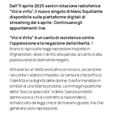
Dall’11 aprile 2025 sarà in rotazione radiofonica
“Vizi e virtù”, il nuovo singolo di Manù Squillante
disponibile sulle piattaforme digitali di
streaming dal 4 aprile. Continuano gli
appuntamenti live.
“Vizi e Virtù” è un canto di resistenza contro
l’oppressione e la negazione della libertà.
Il
brano si ispira alle leggi repressive imposte in
Afghanistan, dove il diritto alla parola, al canto e alla
poesia viene brutalmente negato.
Attraverso un testo evocativo e incisivo, la canzone
racconta il silenzio imposto, la censura che soffoca
l’identità e la dignità delle donne, trasformandole in
simboli di una libertà proibita. Le immagini poetiche
della “bocca spezzata” e della “parola proibita”
danno voce a chi è costretto a nascondersi,
schiacciato da leggi che si dichiarano giuste, ma che
generano solo repressione.