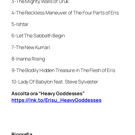
3-The Mighty Walls of Uruk
4-The Reckless Maneuver of The Four Parts of Eris
5-Ishtar
6-Let The Sabbath Begin
7-The New Kumari
8-Inanna Rising
9-The Bodily Hidden Treasure in The Flesh of Eris
10-Lady Of Babylon
feat.
Steve Sylvester
Ascolta ora “Heavy Goddesses”
https://lnk.to/Erisu_HeavyGoddesses
Biografia