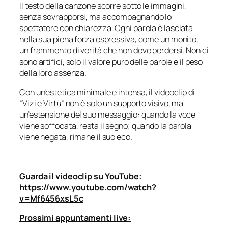
Il testo della canzone scorre sotto le immagini,
senza sovrapporsi, ma accompagnando lo
spettatore con chiarezza. Ogni parola è lasciata
nella sua piena forza espressiva, come un monito,
un frammento di verità che non deve perdersi. Non ci
sono artifici, solo il valore puro delle parole e il peso
della loro assenza.
Con un’estetica minimale e intensa, il videoclip di
“Vizi e Virtù” non è solo un supporto visivo, ma
un’estensione del suo messaggio: quando la voce
viene soffocata, resta il segno; quando la parola
viene negata, rimane il suo eco.
Guarda il videoclip su YouTube:
https://www.youtube.com/watch?
v=Mf6456xsL5c
Prossimi appuntamenti live: