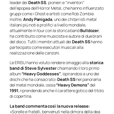
leader dei
Death SS
, pionieri e
“inventori”
dell’epopea dell’Horror Metal, che hanno influenzato
gruppi come i Ghost e artisti come Rob Zombie.
Inoltre,
Andy Panigada
, uno dei chitarristi metal
italiani più noti e prolifici a livello mondiale,
attualmente in tour con la storica band
Bulldozer
,
ha contribuito come musicista e autore di due brani
del disco. Tutti i membri attuali dei
Death SS
hanno
partecipato come esecutori musicali alla
realizzazione delle canzoni.
Le ERISU hanno voluto rendere omaggio alla
storica
band di Steve Sylvester
chiamando il loro primo
album
“Heavy Goddesses”
, ispirandosi a uno dei
dischi che ha consacrato i
Death SS
nel panorama
del metal mondiale, ossia
“Heavy Demons”
del
1991
, riprendendo anche il carattere gotico del titolo
di copertina.
La band commenta così la nuova release:
«Sorelle e fratelli, benvenuti nella dimora della dea