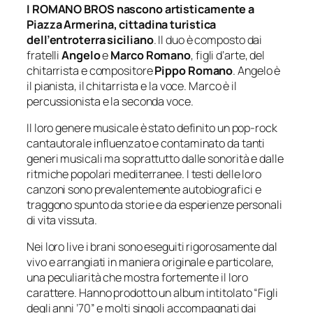
I ROMANO BROS nascono artisticamente a
Piazza Armerina, cittadina turistica
dell’entroterra siciliano
. Il duo è composto dai
fratelli
Angelo
e
Marco Romano
, figli d’arte, del
chitarrista e compositore
Pippo Romano
. Angelo è
il pianista, il chitarrista e la voce. Marco è il
percussionista e la seconda voce.
Il loro genere musicale è stato definito un pop-rock
cantautorale influenzato e contaminato da tanti
generi musicali ma soprattutto dalle sonorità e dalle
ritmiche popolari mediterranee. I testi delle loro
canzoni sono prevalentemente autobiografici e
traggono spunto da storie e da esperienze personali
di vita vissuta.
Nei loro live i brani sono eseguiti rigorosamente dal
vivo e arrangiati in maniera originale e particolare,
una peculiarità che mostra fortemente il loro
carattere. Hanno prodotto un album intitolato “Figli
degli anni ’70” e molti singoli accompagnati dai