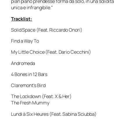
pian piano prendesse forma da solo, in una solidità
unica e infrangibile.”
Tracklist:
Solid Space (Feat. Riccardo Onori)
Find a Way To
My Little Choice (Feat. Dario Cecchini)
Andromeda
4 Bones in 12 Bars
Claremont’s Bird
The Lockdown (Feat. X & Her)
The Fresh Mummy
Lundi à Six Heures (Feat. Sabina Sciubba)