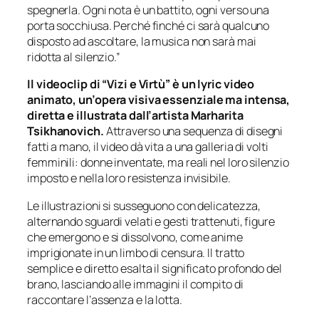
spegnerla. Ogni nota è un battito, ogni verso una
porta socchiusa. Perché finché ci sarà qualcuno
disposto ad ascoltare, la musica non sarà mai
ridotta al silenzio.”
Il videoclip di “Vizi e Virtù” è un lyric video
animato, un’opera visiva essenziale ma intensa,
diretta e illustrata dall’artista Marharita
Tsikhanovich.
Attraverso una sequenza di disegni
fatti a mano, il video dà vita a una galleria di volti
femminili: donne inventate, ma reali nel loro silenzio
imposto e nella loro resistenza invisibile.
Le illustrazioni si susseguono con delicatezza,
alternando sguardi velati e gesti trattenuti, figure
che emergono e si dissolvono, come anime
imprigionate in un limbo di censura. Il tratto
semplice e diretto esalta il significato profondo del
brano, lasciando alle immagini il compito di
raccontare l’assenza e la lotta.