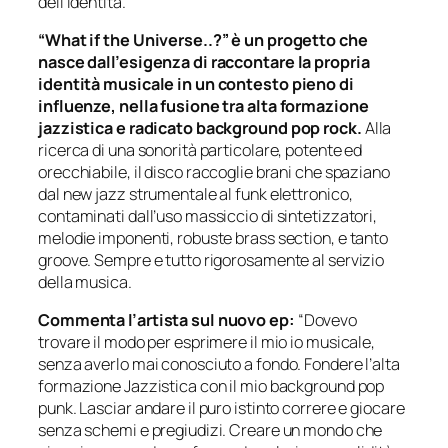
dell’identità.”
“What if the Universe..?” è un progetto che
nasce dall’esigenza di raccontare la propria
identità musicale in un contesto pieno di
influenze, nella fusione tra alta formazione
jazzistica e radicato background pop rock.
Alla
ricerca di una sonorità particolare, potente ed
orecchiabile, il disco raccoglie brani che spaziano
dal new jazz strumentale al funk elettronico,
contaminati dall’uso massiccio di sintetizzatori,
melodie imponenti, robuste brass section, e tanto
groove. Sempre e tutto rigorosamente al servizio
della musica.
Commenta l’artista sul nuovo ep:
“
Dovevo
trovare il modo per esprimere il mio io musicale,
senza averlo mai conosciuto a fondo. Fondere l’alta
formazione Jazzistica con il mio background pop
punk. Lasciar andare il puro istinto correre e giocare
senza schemi e pregiudizi. Creare un mondo che