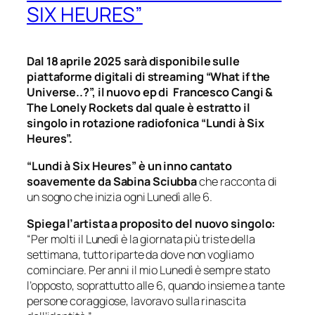
SIX HEURES”
Dal 18 aprile 2025 sarà disponibile sulle
piattaforme digitali di streaming “What if the
Universe..?”, il nuovo ep di Francesco Cangi &
The Lonely Rockets dal quale è estratto il
singolo in rotazione radiofonica “
Lundi à Six
Heures
”.
“Lundi à Six Heures” è un inno cantato
soavemente da Sabina Sciubba
che racconta di
un sogno che inizia ogni Lunedì alle 6.
Spiega l’artista a proposito del
nuovo singolo:
“Per molti il Lunedì è la giornata più triste della
settimana, tutto riparte da dove non vogliamo
cominciare. Per anni il mio Lunedì è sempre stato
l’opposto, soprattutto alle 6, quando insieme a tante
persone coraggiose, lavoravo sulla rinascita