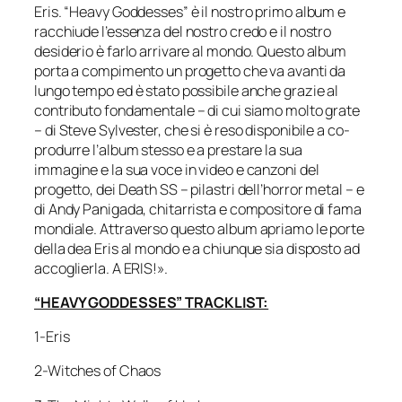
Eris. “Heavy Goddesses” è il nostro primo album e
racchiude l’essenza del nostro credo e il nostro
desiderio è farlo arrivare al mondo. Questo album
porta a compimento un progetto che va avanti da
lungo tempo ed è stato possibile anche grazie al
contributo fondamentale – di cui siamo molto grate
– di Steve Sylvester, che si è reso disponibile a co-
produrre l’album stesso e a prestare la sua
immagine e la sua voce in video e canzoni del
progetto, dei Death SS – pilastri dell’horror metal – e
di Andy Panigada, chitarrista e compositore di fama
mondiale. Attraverso questo album apriamo le porte
della dea Eris al mondo e a chiunque sia disposto ad
accoglierla.
A ERIS!».
“HEAVY GODDESSES” TRACKLIST:
1-Eris
2-Witches of Chaos