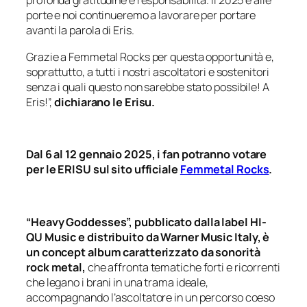
profonda gratitudine e responsabilità. Il 2025 è alle
porte e noi continueremo a lavorare per portare
avanti la parola di Eris.
Grazie a Femmetal Rocks per questa opportunità e,
soprattutto, a tutti i nostri ascoltatori e sostenitori
senza i quali questo non sarebbe stato possibile! A
Eris!”,
dichiarano le Erisu.
Dal 6 al 12 gennaio 2025, i fan potranno votare
per le ERISU sul sito ufficiale
Femmetal Rocks
.
“Heavy Goddesses”, pubblicato dalla label HI-
QU Music e distribuito da Warner Music Italy, è
un concept album caratterizzato da sonorità
rock metal,
che affronta tematiche forti e ricorrenti
che legano i brani in una trama ideale,
accompagnando l’ascoltatore in un percorso coeso