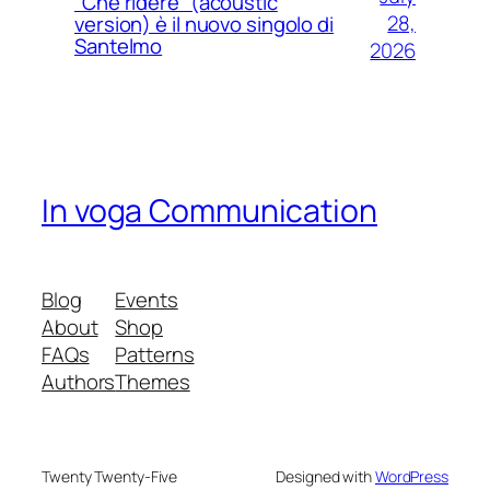
“Che ridere” (acoustic
28,
version) è il nuovo singolo di
Santelmo
2026
In voga Communication
Blog
Events
About
Shop
FAQs
Patterns
Authors
Themes
Twenty Twenty-Five
Designed with
WordPress