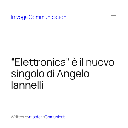
Skip
to
In voga Communication
content
“Elettronica” è il nuovo
singolo di Angelo
Iannelli
Written by
master
in
Comunicati