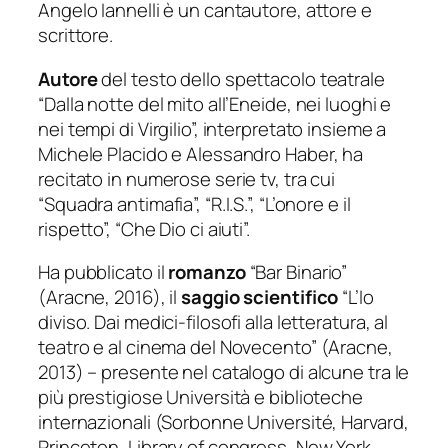
Angelo Iannelli è un cantautore, attore e
scrittore.
Autore
del testo dello spettacolo teatrale
“Dalla notte del mito all’Eneide, nei luoghi e
nei tempi di Virgilio”, interpretato insieme a
Michele Placido e Alessandro Haber, ha
recitato in numerose serie tv, tra cui
“Squadra antimafia”, “R.I.S.”, “L’onore e il
rispetto”, “Che Dio ci aiuti”.
Ha pubblicato il
romanzo
“Bar Binario”
(Aracne, 2016), il
saggio scientifico
“L’Io
diviso. Dai medici-filosofi alla letteratura, al
teatro e al cinema del Novecento” (Aracne,
2013) – presente nel catalogo di alcune tra le
più prestigiose Università e biblioteche
internazionali (Sorbonne Université, Harvard,
Princeton, Library of congress, New York