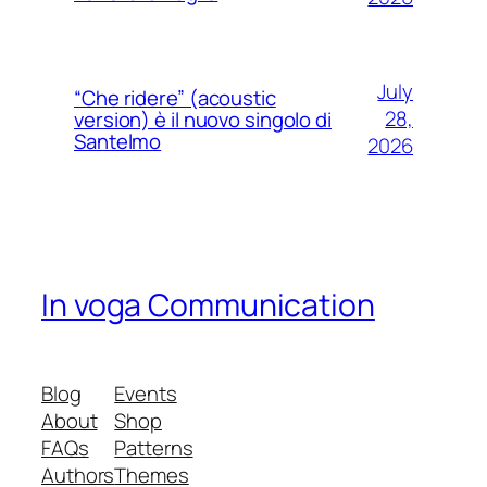
July
“Che ridere” (acoustic
28,
version) è il nuovo singolo di
Santelmo
2026
In voga Communication
Blog
Events
About
Shop
FAQs
Patterns
Authors
Themes