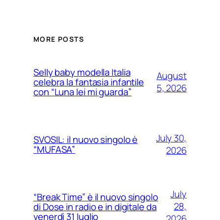
MORE POSTS
Selly baby modella Italia
August
celebra la fantasia infantile
5, 2026
con “Luna lei mi guarda”
July 30,
SVOSIL: il nuovo singolo è
“MUFASA”
2026
July
“Break Time” è il nuovo singolo
28,
di Dose in radio e in digitale da
venerdì 31 luglio
2026