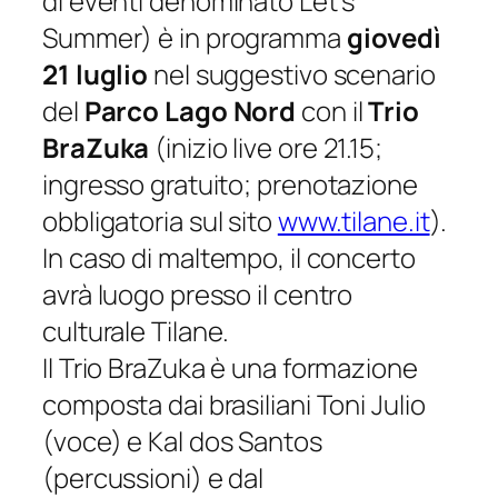
di eventi denominato
Let’s
Summer
) è in programma
giovedì
21 luglio
nel suggestivo scenario
del
Parco Lago Nord
con il
Trio
BraZuka
(inizio live ore 21.15;
ingresso gratuito; prenotazione
obbligatoria sul sito
www.tilane.it
)
.
In caso di maltempo, il concerto
avrà luogo presso il centro
culturale Tilane.
Il Trio BraZuka è una formazione
composta dai brasiliani Toni Julio
(voce) e Kal dos Santos
(percussioni) e dal