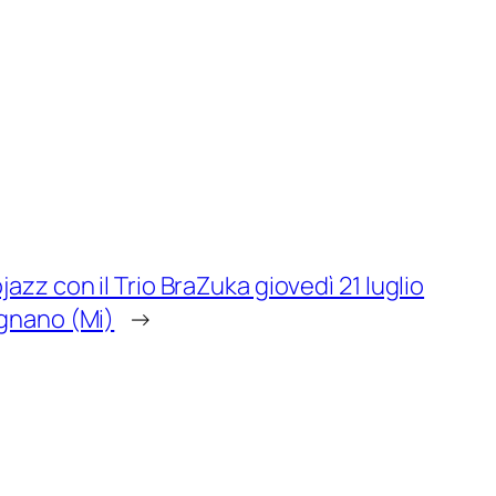
zz con il Trio BraZuka giovedì 21 luglio
ugnano (Mi)
→