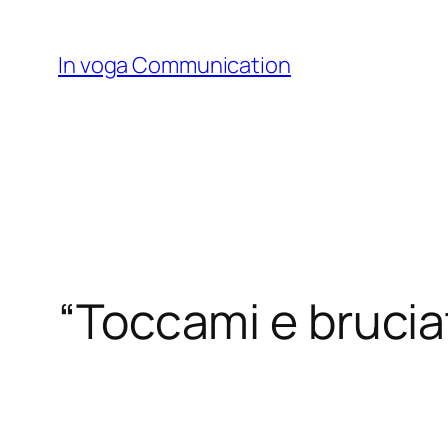
Skip
to
In voga Communication
content
“Toccami e bruciat