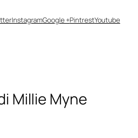
tter
Instagram
Google +
Pintrest
Youtube
di Millie Myne