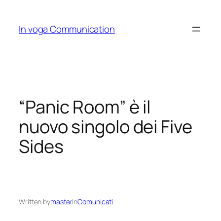
Skip
to
In voga Communication
content
“Panic Room” è il
nuovo singolo dei Five
Sides
Written by
master
in
Comunicati