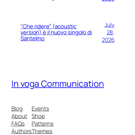
July
“Che ridere” (acoustic
28,
version) è il nuovo singolo di
Santelmo
2026
In voga Communication
Blog
Events
About
Shop
FAQs
Patterns
Authors
Themes