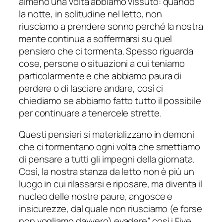
almeno una volta abbiamo vissuto: quando
la notte, in solitudine nel letto, non
riusciamo a prendere sonno perché la nostra
mente continua a soffermarsi su quel
pensiero che ci tormenta. Spesso riguarda
cose, persone o situazioni a cui teniamo
particolarmente e che abbiamo paura di
perdere o di lasciare andare, così ci
chiediamo se abbiamo fatto tutto il possibile
per continuare a tenercele strette.
Questi pensieri si materializzano in demoni
che ci tormentano ogni volta che smettiamo
di pensare a tutti gli impegni della giornata.
Così, la nostra stanza da letto non è più un
luogo in cui rilassarsi e riposare, ma diventa il
nucleo delle nostre paure, angosce e
insicurezze, dal quale non riusciamo (e forse
non vogliamo davvero) evadere
” così i Five