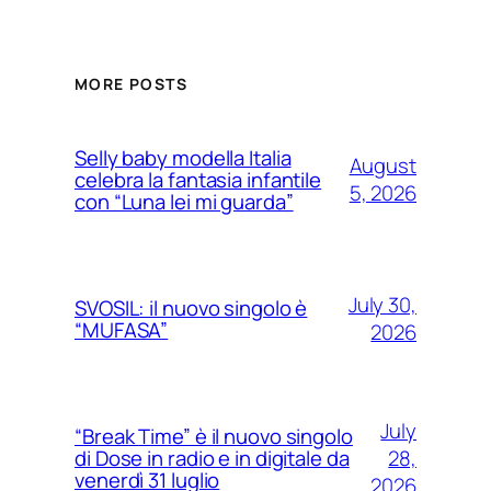
MORE POSTS
Selly baby modella Italia
August
celebra la fantasia infantile
5, 2026
con “Luna lei mi guarda”
July 30,
SVOSIL: il nuovo singolo è
“MUFASA”
2026
July
“Break Time” è il nuovo singolo
28,
di Dose in radio e in digitale da
venerdì 31 luglio
2026