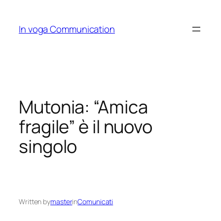
Skip
to
In voga Communication
content
Mutonia: “Amica
fragile” è il nuovo
singolo
Written by
master
in
Comunicati