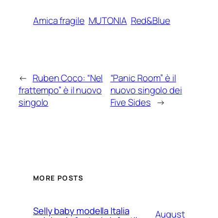
Amica fragile
MUTONIA
Red&Blue
←
Ruben Coco: “Nel
“Panic Room” è il
frattempo” è il nuovo
nuovo singolo dei
singolo
Five Sides
→
MORE POSTS
Selly baby modella Italia
August