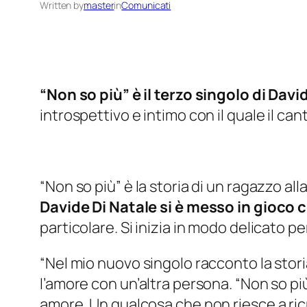
Written by
master
in
Comunicati
“Non so più” è il terzo singolo di Davi
introspettivo e intimo con il quale il c
“Non so più” è la storia di un ragazzo all
Davide Di Natale si è messo in gioco 
particolare. Si inizia in modo delicato p
“Nel mio nuovo singolo racconto la stori
l’amore con un’altra persona. “Non so più
amore. Un qualcosa che non riesce a ric