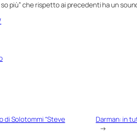
 so più” che rispetto ai precedenti ha un soun
/
o
olo di Solotommi “Steve
Darman: in tutt
→