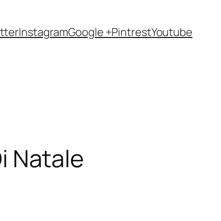
tter
Instagram
Google +
Pintrest
Youtube
Di Natale