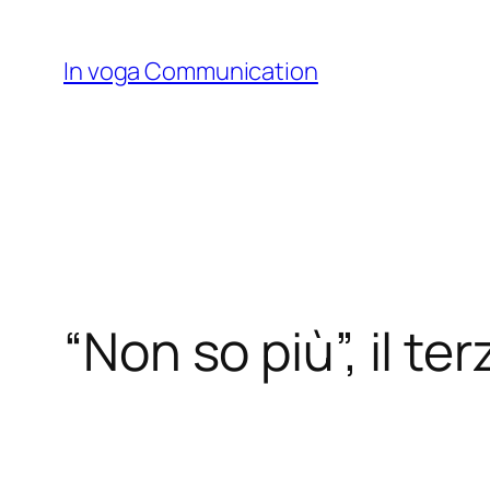
Skip
to
In voga Communication
content
“Non so più”, il te