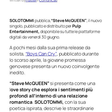
Written by
master
in
Comunicati
SOLOTOMMI
pubblica,
“Steve McQUEEN”
, il nuovo
singolo,
pubblicato e distribuito per
Pulp
Entertainment,
disponibile su tutte le piattaforme
digitali da venerdì 30 giugno.
A pochi mesi dalla sua prima release da
solista,
“Boys Can Cry”
, pubblicato durante
lo scorso aprile, la giovane promessa
genovese presenta un nuovo coinvolgente
inedito.
“Steve McQUEEN”
si presenta come una
l
ove story
che esplora i sentimenti più
profondi all’interno di una relazione
romantica
.
SOLOTOMMI,
con la sua
poetica ispirata, descrive le straordinarie