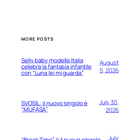
MORE POSTS
Selly baby modella Italia
August
celebra la fantasia infantile
5, 2026
con “Luna lei mi guarda”
July 30,
SVOSIL: il nuovo singolo è
“MUFASA”
2026
July
“Break Time” è il nuovo singolo