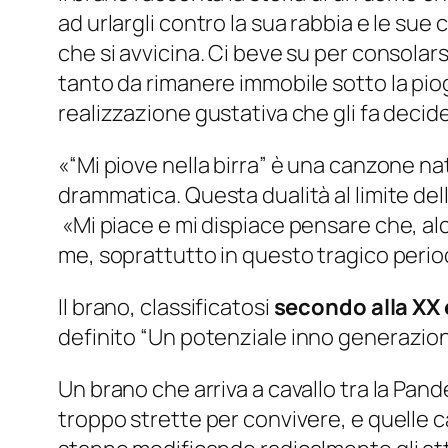
ad urlargli contro la sua rabbia e le s
che si avvicina. Ci beve su per consolar
tanto da rimanere immobile sotto la piog
realizzazione gustativa che gli fa decid
«“Mi piove nella birra” è una canzone na
drammatica. Questa dualità al limite del
«Mi piace e mi dispiace pensare che, alc
me, soprattutto in questo tragico perio
Il brano, classificatosi
secondo alla XX 
definito
“Un potenziale inno generazion
Un brano che arriva a cavallo tra la Pand
troppo strette per convivere, e quelle cas