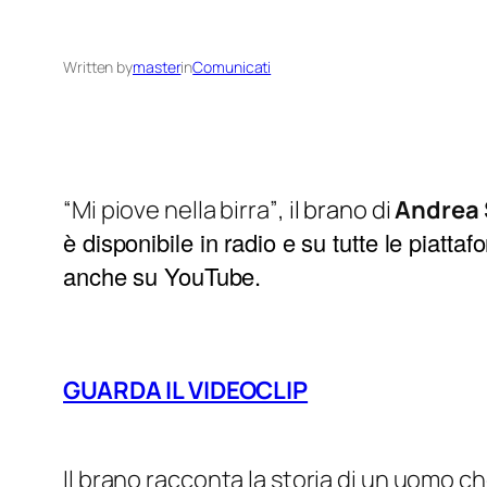
Written by
master
in
Comunicati
“Mi piove nella birra”
, il brano di
Andrea 
è disponibile in radio e su tutte le piatta
anche su YouTube.
GUARDA IL VIDEOCLIP
Il brano racconta la storia di un uomo c