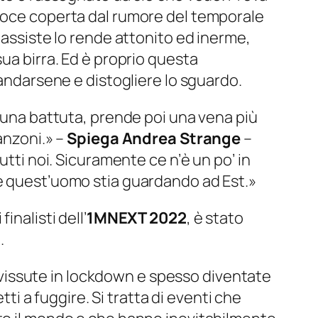
 voce coperta dal rumore del temporale
 assiste lo rende attonito ed inerme,
ua birra. Ed è proprio questa
 andarsene e distogliere lo sguardo.
a una battuta, prende poi una vena più
canzoni.»
–
Spiega Andrea Strange
–
utti noi.
Sicuramente ce n’è un po’ in
he quest’uomo stia guardando ad Est.»
 finalisti dell’
1MNEXT 2022
, è stato
)
.
se vissute in lockdown e spesso diventate
tti a fuggire. Si tratta di eventi che