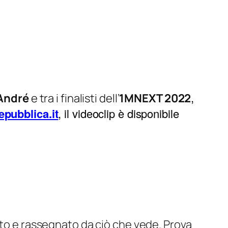
,
 André
e tra i finalisti dell’
1MNEXT 2022
epubblica.it
, il videoclip è disponibile
ato e rassegnato da ciò che vede. Prova