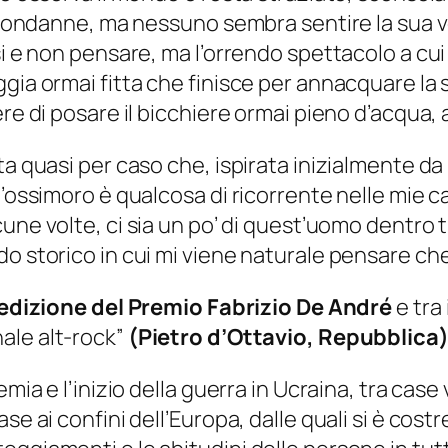
ue condanne, ma nessuno sembra sentire la sua
si e non pensare, ma l’orrendo spettacolo a cui
gia ormai fitta che finisce per annacquare la s
ere di posare il bicchiere ormai pieno d’acqua,
ta quasi per caso che, ispirata inizialmente d
l’ossimoro è qualcosa di ricorrente nelle mie 
une volte, ci sia un po’ di quest’uomo dentro t
do storico in cui mi viene naturale pensare c
edizione del Premio Fabrizio De André
e tra i
ale alt-rock”
(Pietro d’Ottavio, Repubblica
emia e l’inizio della guerra in Ucraina, tra ca
e ai confini dell’Europa, dalle quali si è costre