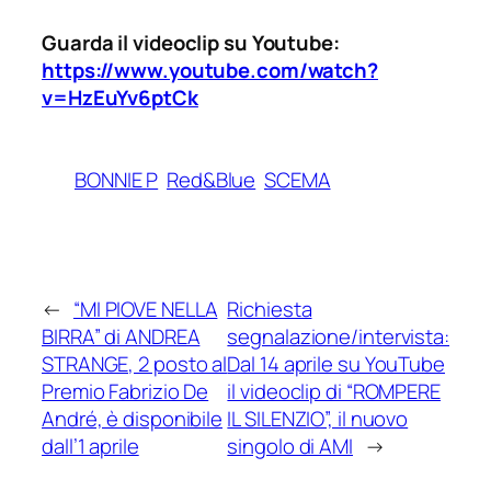
Guarda il videoclip su Youtube:
https://www.youtube.com/watch?
v=HzEuYv6ptCk
BONNIE P
Red&Blue
SCEMA
←
“MI PIOVE NELLA
Richiesta
BIRRA” di ANDREA
segnalazione/intervista:
STRANGE, 2 posto al
Dal 14 aprile su YouTube
Premio Fabrizio De
il videoclip di “ROMPERE
André, è disponibile
IL SILENZIO”, il nuovo
dall’1 aprile
singolo di AMI
→