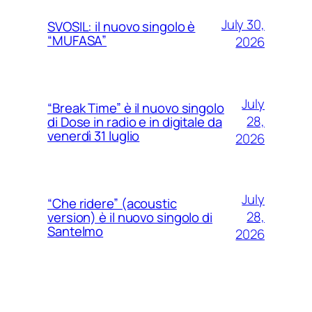
July 30,
SVOSIL: il nuovo singolo è
“MUFASA”
2026
July
“Break Time” è il nuovo singolo
28,
di Dose in radio e in digitale da
venerdì 31 luglio
2026
July
“Che ridere” (acoustic
28,
version) è il nuovo singolo di
Santelmo
2026