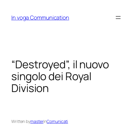
Skip
to
In voga Communication
content
“Destroyed”, il nuovo
singolo dei Royal
Division
Written by
master
in
Comunicati