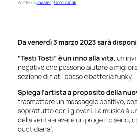
Written by
master
in
Comunicati
Da venerdì 3 marzo 2023 sarà disponibi
“Testi Tosti” è un inno alla vita
,
un
invi
negative che possono aiutare a migliorar
sezione di fiati, basso e batteria funky.
Spiega l’artista a proposito della nuo
trasmettere un messaggio positivo, cost
soprattutto con i giovani. La musica è u
della verità e avere un progetto serio, 
quotidiana”.