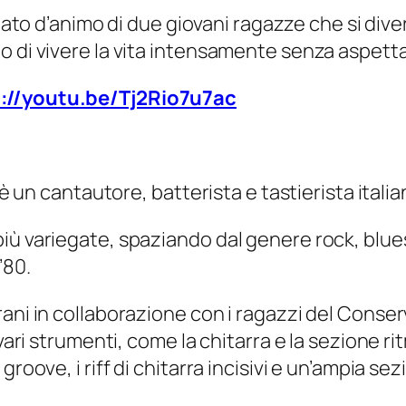
tato d’animo di due giovani ragazze che si dive
o di vivere la vita intensamente senza aspetta
://youtu.be/Tj2Rio7u7ac
 è un cantautore, batterista e tastierista italia
ù variegate, spaziando dal genere rock, blues,
’80.
ani in collaborazione con i ragazzi del Conserv
vari strumenti, come la chitarra e la sezione rit
oove, i riff di chitarra incisivi e un’ampia sezi