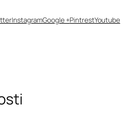
tter
Instagram
Google +
Pintrest
Youtube
osti