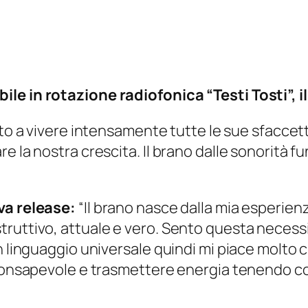
le in rotazione radiofonica “Testi Tosti”, il
to a
vivere
intensamente tutte le sue sfaccet
e la nostra crescita. Il brano dalle sonorità f
va release:
“Il brano nasce dalla mia esperienz
ruttivo, attuale e vero. Sento questa necessi
n linguaggio universale quindi mi piace molto 
consapevole e trasmettere energia tenendo cont