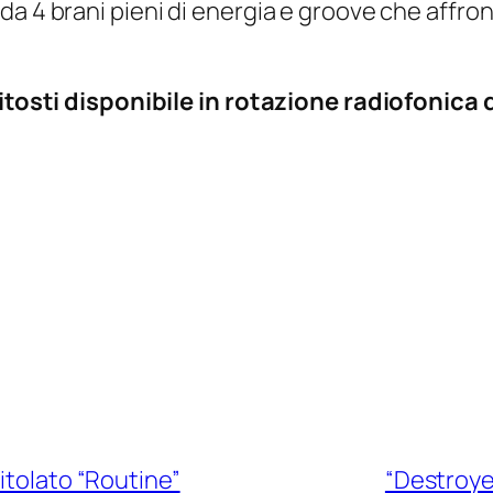
a 4 brani pieni di energia e groove che affront
titosti disponibile
in rotazione radiofonica 
itolato “Routine”
“Destroyed