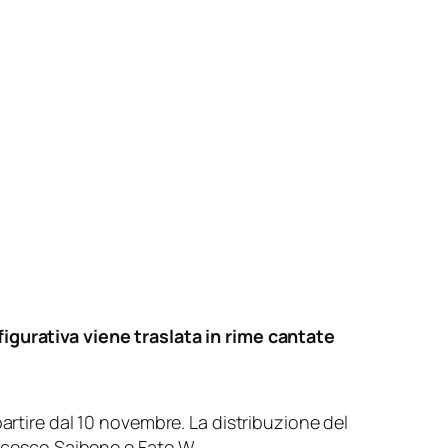
figurativa viene traslata in rime cantate
 partire dal 10 novembre. La distribuzione del
ancesco Saibene e Fato W.