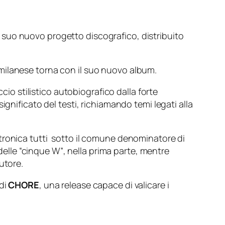
il suo nuovo progetto discografico, distribuito
a milanese torna con il suo nuovo album.
io stilistico autobiografico dalla forte
gnificato del testi, richiamando temi legati alla
tronica tutti sotto il comune denominatore di
delle
“cinque W”
, nella prima parte, mentre
utore.
 di
CHORE
, una release capace di valicare i