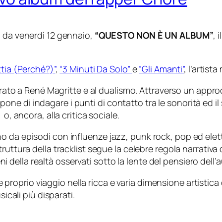
i, da venerdì 12 gennaio,
“QUESTO NON È UN ALBUM”
, 
tia (Perché?)”
,
“3 Minuti Da Solo”
e
“Gli Amanti”
,
l’artist
rato a René Magritte e al dualismo. Attraverso un approcc
 di indagare i punti di contatto tra le sonorità ed il si
o, ancora, alla critica sociale.
o da episodi con influenze jazz, punk rock, pop ed elet
truttura della tracklist segue la celebre regola narrativa 
ella realtà osservati sotto la lente del pensiero dell’a
e proprio viaggio nella ricca e varia dimensione artistica
sicali più disparati.