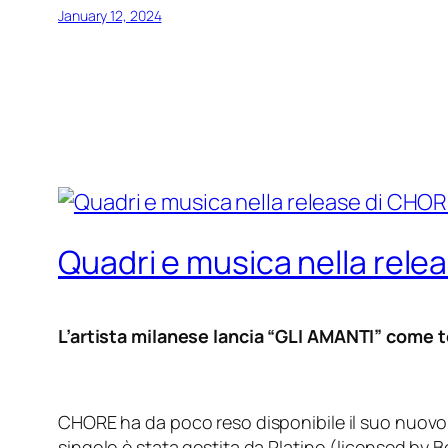
January 12, 2024
Quadri e musica nella rele
L’artista milanese lancia “
GLI AMANTI
” come t
CHORE ha da poco reso disponibile il suo nuovo 
singolo è stata gestita da Platino (licensed by 