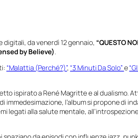
e digitali, da venerdì 12 gennaio,
“QUESTO NO
censed by Believe)
.
ti:
“Malattia (Perché?)”
,
“3 Minuti Da Solo”
e
“Gl
tto ispirato a René Magritte e al dualismo. At
i immedesimazione, l’album si propone di indag
emi legati alla salute mentale, all’introspezione
spaziano da episodi con influenze jazz, punk r