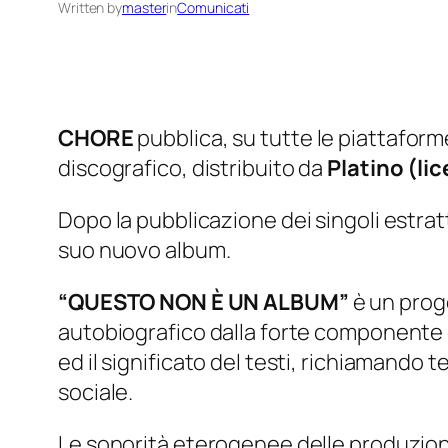
Written by
master
in
Comunicati
CHORE
pubblica, su tutte le piattaform
discografico, distribuito da
Platino (li
Dopo la pubblicazione dei singoli estrat
suo nuovo album.
“QUESTO NON È UN ALBUM”
è un proge
autobiografico dalla forte componente d
ed il significato del testi, richiamando t
sociale.
Le sonorità eterogenee delle produzioni 