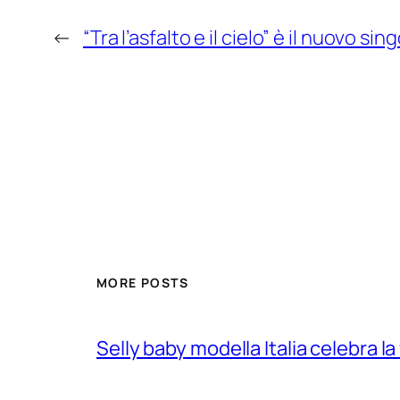
←
“Tra l’asfalto e il cielo” è il nuovo sin
MORE POSTS
Selly baby modella Italia celebra la