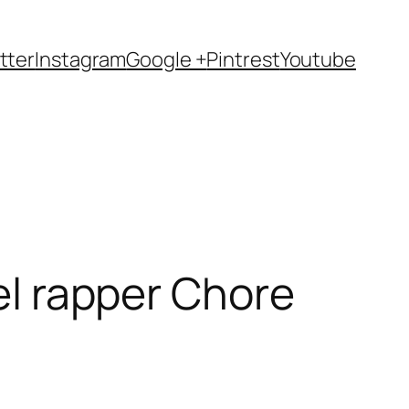
tter
Instagram
Google +
Pintrest
Youtube
del rapper Chore