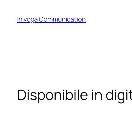
Skip
to
In voga Communication
content
Disponibile in dig