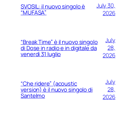
July 30,
SVOSIL: il nuovo singolo è
“MUFASA”
2026
July
“Break Time” è il nuovo singolo
28,
di Dose in radio e in digitale da
venerdì 31 luglio
2026
July
“Che ridere” (acoustic
28,
version) è il nuovo singolo di
Santelmo
2026