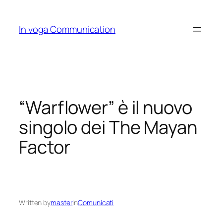
Skip
to
In voga Communication
content
“Warflower” è il nuovo
singolo dei The Mayan
Factor
Written by
master
in
Comunicati