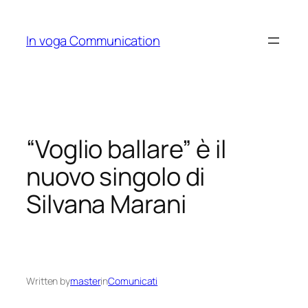
Skip
to
In voga Communication
content
“Voglio ballare” è il
nuovo singolo di
Silvana Marani
Written by
master
in
Comunicati