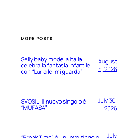
MORE POSTS
Selly baby modella Italia
August
celebra la fantasia infantile
5, 2026
con “Luna lei mi guarda”
July 30,
SVOSIL: il nuovo singolo è
“MUFASA”
2026
July
“Break Time” è il nuovo singolo