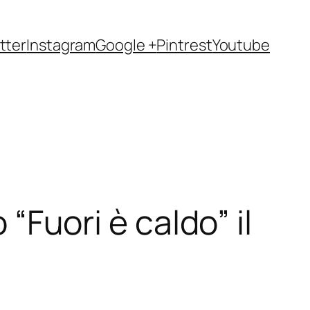
tter
Instagram
Google +
Pintrest
Youtube
 “Fuori è caldo” il