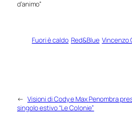
d’animo”
Fuori è caldo
Red&Blue
Vincenzo 
←
Visioni di Cody e Max Penombra pre
singolo estivo “Le Colonie”