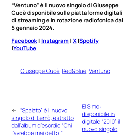
“Ventuno” è il nuovo singolo di Giuseppe
Cucè disponibile sulle piattaforme digitali
di streaming e in rotazione radiofonica dal
5 gennaio 2024.
Facebook
|
Instagram
|
X
|
Spotify
|
YouTube
Giuseppe Cucè
Red&Blue
Ventuno
El Simo:
←
“Spaiato” è il nuovo
disponibile in
singolo di Lemò, estratto
digitale “2010” il
dall’album d’esordio “Chi
nuovo singolo
l’avrebbe mai detto!”