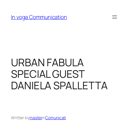
Skip
to
In voga Communication
content
URBAN FABULA
SPECIAL GUEST
DANIELA SPALLETTA
Written by
master
in
Comunicati