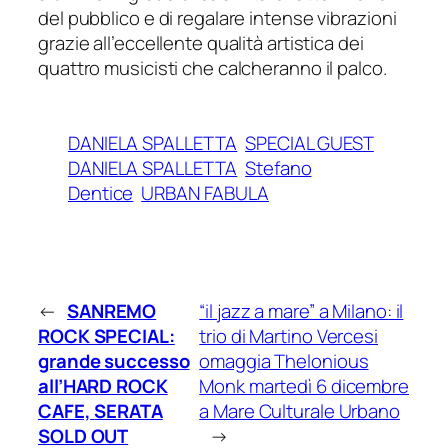
del pubblico e di regalare intense vibrazioni
grazie all’eccellente qualità artistica dei
quattro musicisti che calcheranno il palco.
DANIELA SPALLETTA
SPECIAL GUEST
DANIELA SPALLETTA
Stefano
Dentice
URBAN FABULA
←
SANREMO
“il jazz a mare” a Milano: il
ROCK SPECIAL:
trio di Martino Vercesi
grande successo
omaggia Thelonious
all’HARD ROCK
Monk martedì 6 dicembre
CAFE,
SERATA
a Mare Culturale Urbano
SOLD OUT
→