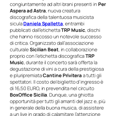
congiuntamente ad altri brani presenti in
Per
Aspera ad Astra
, nuova creatura
discografica della talentuosa musicista
sicula
Daniela Spalletta
, entrambi
pubblicati dall’etichetta
TRP Music
, dischi
che hanno riscosso un notevole successo
di critica. Organizzato dall’associazione
culturale
Sicilian Beat
, in collaborazione
proprio con l’etichetta discografica
TRP
Music
, durante il concerto sarà offerta la
degustazione di vini a cura della prestigiosa
e pluripremiata
Cantine Privitera
a tutti gli
spettatori. Il costo del biglietto d’ingresso è
di 16,50 EURO, in prevendita nel circuito
BoxOffice Sicilia
. Dunque, una ghiotta
opportunità per tutti gli amanti del jazz e, più
in generale della buona musica, di assistere
a un live in grado di calamitare l’attenzione