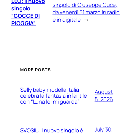
LEO: il nuovo
singolo di Giuseppe Cucè,
singolo
da venerdì 31 marzo in radio
“GOCCE DI
e in digitale
→
PIOGGIA”
MORE POSTS
Selly baby modella Italia
August
celebra la fantasia infantile
5, 2026
con “Luna lei mi guarda”
July 30,
SVOSIL: il nuovo singolo è