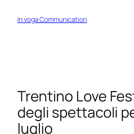
Skip
to
In voga Communication
content
Trentino Love Fes
degli spettacoli p
luglio