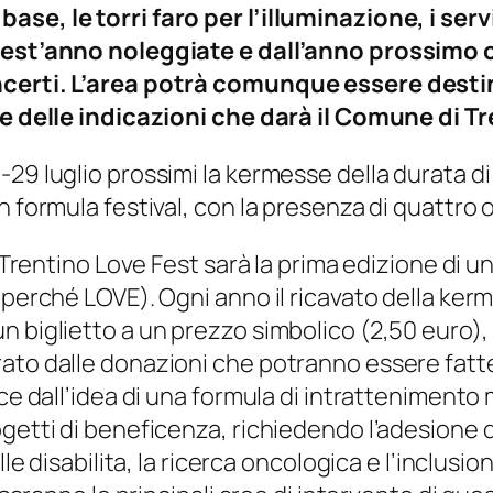
e, le torri faro per l’illuminazione, i serviz
quest’anno noleggiate e dall’anno prossimo 
oncerti. L’area potrà comunque essere desti
ase delle indicazioni che darà il Comune di T
9 luglio prossimi la kermesse della durata di 3 
 formula festival, con la presenza di quattro o
a. Trentino Love Fest sarà la prima edizione di
 perché LOVE). Ogni anno il ricavato della ker
 biglietto a un prezzo simbolico (2,50 euro), i
ato dalle donazioni che potranno essere fatte 
sce dall’idea di una formula di intrattenimento
getti di beneficenza, richiedendo l’adesione di 
lle disabilita, la ricerca oncologica e l’inclusi