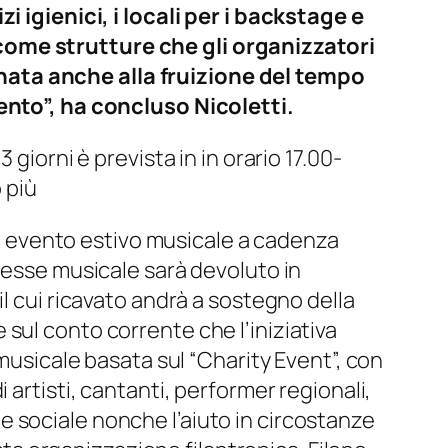
i igienici, i locali per i backstage e
come strutture che gli organizzatori
nata anche alla fruizione del tempo
rento”, ha concluso Nicoletti.
giorni è prevista in in orario 17.00-
 più
 un evento estivo musicale a cadenza
messe musicale sarà devoluto in
l cui ricavato andrà a sostegno della
sul conto corrente che l’iniziativa
 musicale basata sul “Charity Event”, con
artisti, cantanti, performer regionali,
one sociale nonche l’aiuto in circostanze