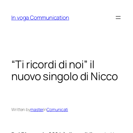
Skip
to
In voga Communication
content
“Ti ricordi di noi” il
nuovo singolo di Nicco
Written by
master
in
Comunicati