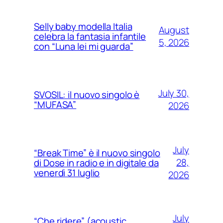
Selly baby modella Italia
August
celebra la fantasia infantile
5, 2026
con “Luna lei mi guarda”
July 30,
SVOSIL: il nuovo singolo è
“MUFASA”
2026
July
“Break Time” è il nuovo singolo
28,
di Dose in radio e in digitale da
venerdì 31 luglio
2026
July
“Che ridere” (acoustic