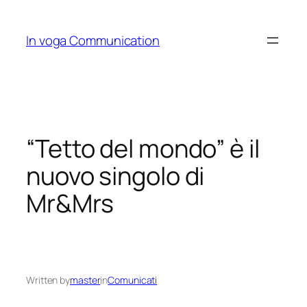
Skip
to
In voga Communication
content
“Tetto del mondo” è il
nuovo singolo di
Mr&Mrs
Written by
master
in
Comunicati