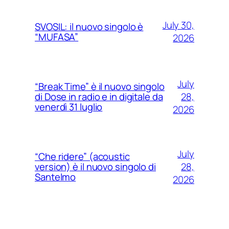
July 30,
SVOSIL: il nuovo singolo è
“MUFASA”
2026
July
“Break Time” è il nuovo singolo
28,
di Dose in radio e in digitale da
venerdì 31 luglio
2026
July
“Che ridere” (acoustic
28,
version) è il nuovo singolo di
Santelmo
2026