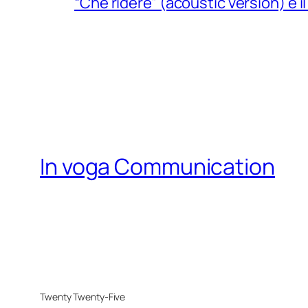
“Che ridere” (acoustic version) è 
In voga Communication
Twenty Twenty-Five