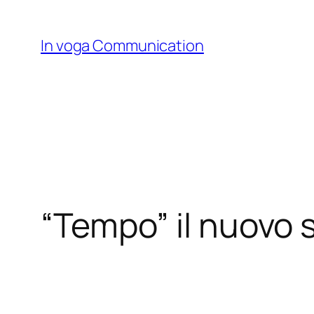
Skip
to
In voga Communication
content
“Tempo” il nuovo s