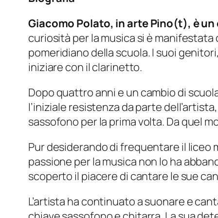
Giacomo Polato, in arte Pino(t), è un 
curiosità per la musica si è manifestata 
pomeridiano della scuola. I suoi genito
iniziare con il clarinetto.
Dopo quattro anni e un cambio di scuola
l’iniziale resistenza da parte dell’artis
sassofono per la prima volta. Da quel mo
Pur desiderando di frequentare il liceo mu
passione per la musica non lo ha abbando
scoperto il piacere di cantare le sue can
L’artista ha continuato a suonare e cant
chiave sassofono e chitarra. La sua dete