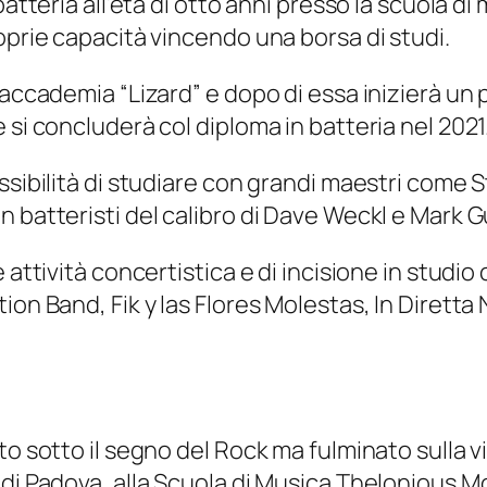
tteria all’età di otto anni presso la scuola di m
oprie capacità vincendo una borsa di studi.
accademia “Lizard” e dopo di essa inizierà un 
si concluderà col diploma in batteria nel 2021
ssibilità di studiare con grandi maestri come 
 batteristi del calibro di Dave Weckl e Mark Gu
attività concertistica e di incisione in studio c
on Band, Fik y las Flores Molestas, In Diretta 
to sotto il segno del Rock ma fulminato sulla v
di Padova, alla Scuola di Musica Thelonious Mo