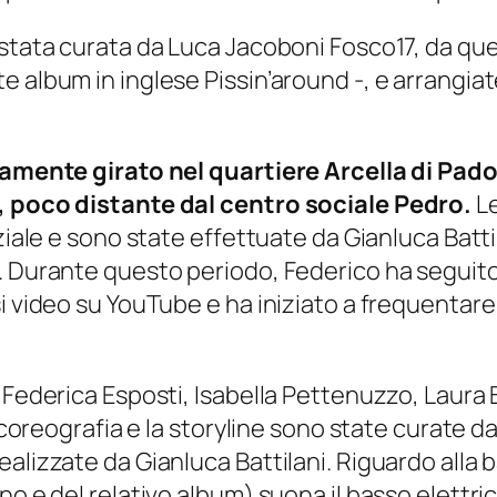
 stata curata da Luca Jacoboni Fosco17, da qu
 album in inglese Pissin’around -, e arrangiat
eramente girato nel quartiere Arcella di Pado
k, poco distante dal centro sociale Pedro.
Le
ziale e sono state effettuate da Gianluca Battil
. Durante questo periodo, Federico ha seguito 
 video su YouTube e ha iniziato a frequentare i
 Federica Esposti, Isabella Pettenuzzo, Laura 
a coreografia e la storyline sono state curate da
alizzate da Gianluca Battilani. Riguardo alla b
no e del relativo album) suona il basso elettric