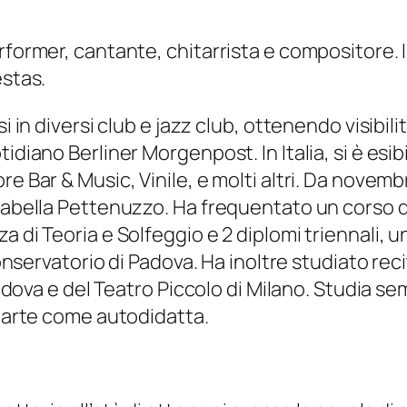
erformer, cantante, chitarrista e compositore.
estas.
si in diversi club e jazz club, ottenendo visibi
diano Berliner Morgenpost. In Italia, si è esibit
e Bar & Music, Vinile, e molti altri. Da novembr
Isabella Pettenuzzo. Ha frequentato un corso 
 di Teoria e Solfeggio e 2 diplomi triennali, u
 Conservatorio di Padova. Ha inoltre studiato re
 Padova e del Teatro Piccolo di Milano. Studia s
 parte come autodidatta.