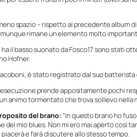
meno spazio – rispetto al precedente album di 
comunque rimane un elemento molto important
che ha il basso suonato da Fosco17 sono stati 
ino Hofner.
Jacoboni, è stato registrato dal suo batterista d
ell’esecuzione prende appositamente pochi resp
 un animo tormentato che trova sollievo nella mu
proposito del brano:
“In questo brano ho fuso
one del mio blues. Non mi ero mai aperto così t
iacerà e farà discutere allo stesso tempo.