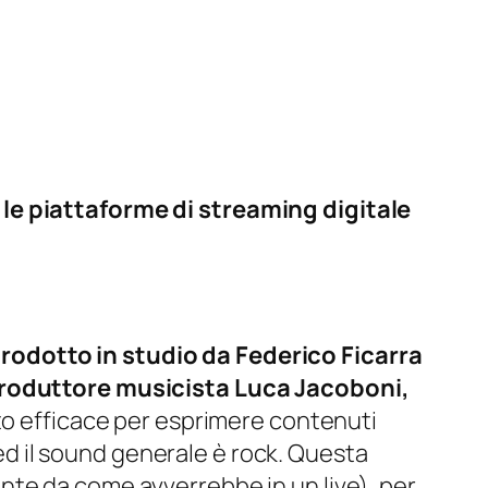
 le piattaforme di streaming digitale
rodotto in studio da Federico Ficarra
 produttore musicista Luca Jacoboni,
to efficace per esprimere contenuti
 ed il sound generale è rock. Questa
nte da come avverrebbe in un live), per