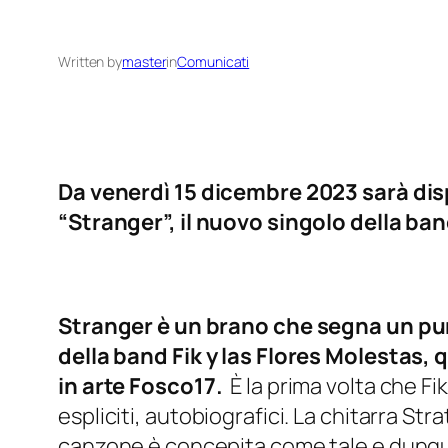
Written by
master
in
Comunicati
Da venerdì 15 dicembre 2023 sarà disp
“Stranger”, il nuovo singolo della ban
Stranger è un brano che segna un pun
della band Fik y las Flores Molestas,
in arte Fosco17.
È la prima volta che 
espliciti, autobiografici. La chitarra St
canzone è concepita come tale e dunque 