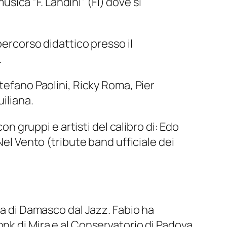
usica “F. Landini” (FI) dove si
percorso didattico presso il
.
Stefano Paolini, Ricky Roma, Pier
iliana.
on gruppi e artisti del calibro di: Edo
Nel Vento (tribute band ufficiale dei
ia di Damasco dal Jazz. Fabio ha
nk di Mira e al Conservatorio di Padova