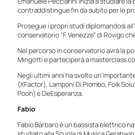
Emanuele Pecciarini inizia a studiare la ba
contraddistingue fin da subito per le pr
Prosegue i propri studi diplomandosi all’
conservatorio “F. Venezze” di Rovigo che 
Nel percorso in conservatorio avrà la po
Mingotti e parteciperà a masterclass con
Negli ultimi anni ha svolto un’importante 
(XFactor), Lamponi Di Piombo, Folk Soluti
Pooh) e DeEsperanza.
Fabio
Fabio Barbaro è un bassista elettrico na
studiato alla Scuola di Musica Gershwin 