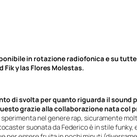
onibile in rotazione radiofonica e su tutte
d Fik y las Flores Molestas.
to di svolta per quanto riguarda il sound p
 questo grazie alla collaborazione nata col
Fik sperimenta nel genere rap, sicuramente mol
ratocaster suonata da Federico è in stile funky,
per essere fruita in pochi minuti (diversame