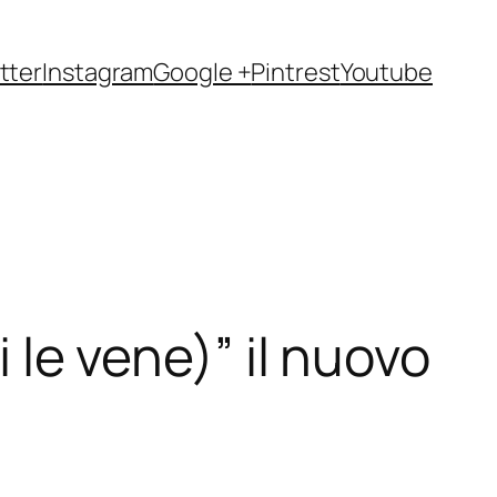
tter
Instagram
Google +
Pintrest
Youtube
i le vene)” il nuovo