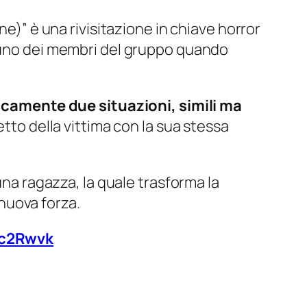
vene)” è una rivisitazione in chiave horror
ò uno dei membri del gruppo quando
oricamente due situazioni, simili ma
etto della vittima con la sua stessa
una ragazza, la quale trasforma la
nuova forza.
Hc2Rwvk