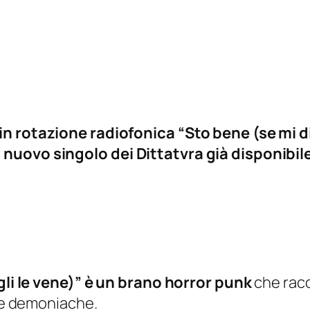
n rotazione radiofonica “Sto bene (se mi dici
nuovo singolo dei Dittatvra già disponibile 
agli le vene)” è un brano horror punk
che racc
nte demoniache.