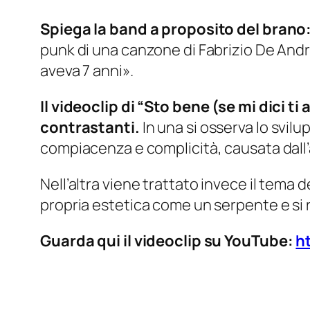
Spiega la band a proposito del brano
punk di una canzone di Fabrizio De Andr
aveva 7 anni».
Il videoclip di “Sto bene (se mi dici t
contrastanti.
In una si osserva lo svilu
compiacenza e complicità, causata dall
Nell’altra viene trattato invece il tema 
propria estetica come un serpente e si
Guarda qui il videoclip su YouTube:
h