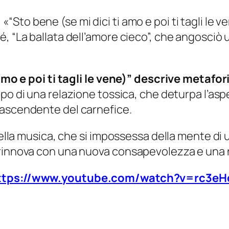
:
«“Sto bene (se mi dici ti amo e poi ti tagli le 
é, “La ballata dell’amore cieco”, che angosci
i amo e poi ti tagli le vene)” descrive metaf
ppo di una relazione tossica, che deturpa l’asp
’ascendente del carnefice.
della musica, che si impossessa della mente di 
 rinnova con una nuova consapevolezza e una 
ttps://www.youtube.com/watch?v=rc3e