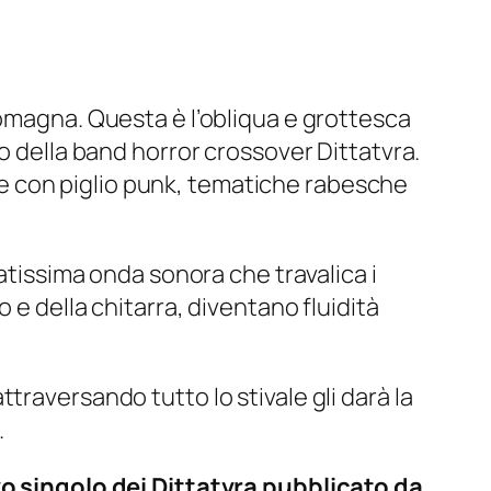
Romagna. Questa è l’obliqua e grottesca
o della band horror crossover Dittatvra.
te e con piglio punk, tematiche rabesche
ratissima onda sonora che travalica i
 e della chitarra, diventano fluidità
traversando tutto lo stivale gli darà la
.
ovo singolo dei Dittatvra pubblicato da