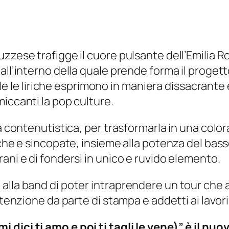
uzzese trafigge il cuore pulsante dell’Emilia 
all’interno della quale prende forma il progett
quale le liriche esprimono in maniera dissacran
iccanti la pop culture.
tà contenutistica, per trasformarla in una colo
che e sincopate, insieme alla potenza del basso
ani e di fondersi in unico e ruvido elemento.
lla band di poter intraprendere un tour che at
ttenzione da parte di stampa e addetti ai lavori
 dici ti amo e poi ti tagli le vene)” è il nu