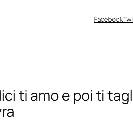
Facebook
Twi
ci ti amo e poi ti tagl
vra