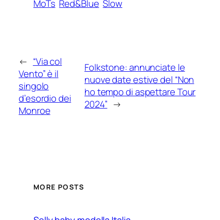
MoTs
Red&Blue
Slow
←
“Via col
Folkstone: annunciate le
Vento” è il
nuove date estive del “Non
singolo
ho tempo di aspettare Tour
d’esordio dei
2024”
→
Monroe
MORE POSTS