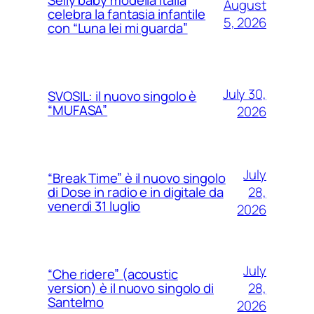
Selly baby modella Italia
August
celebra la fantasia infantile
5, 2026
con “Luna lei mi guarda”
July 30,
SVOSIL: il nuovo singolo è
“MUFASA”
2026
July
“Break Time” è il nuovo singolo
28,
di Dose in radio e in digitale da
venerdì 31 luglio
2026
July
“Che ridere” (acoustic
28,
version) è il nuovo singolo di
Santelmo
2026