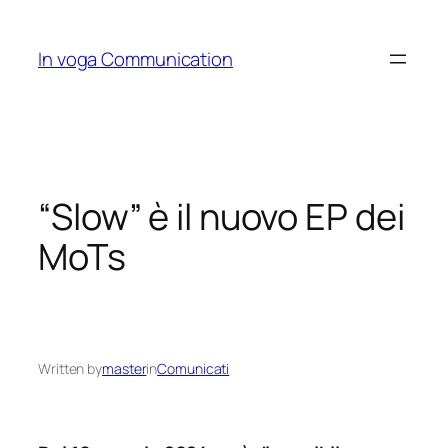
Skip
to
In voga Communication
content
“Slow” è il nuovo EP dei
MoTs
Written by
master
in
Comunicati