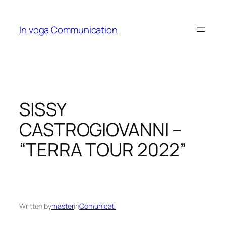
Skip
to
In voga Communication
content
SISSY
CASTROGIOVANNI –
“TERRA TOUR 2022”
Written by
master
in
Comunicati