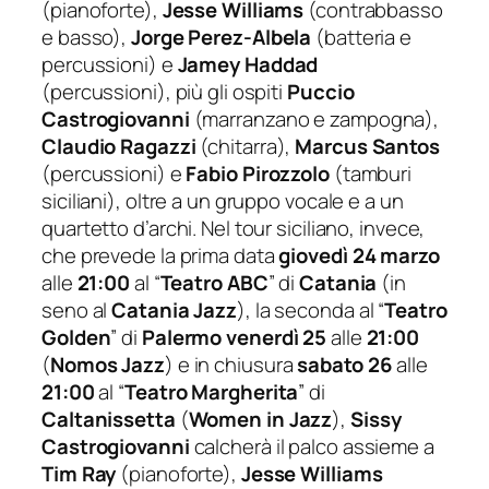
(pianoforte),
Jesse Williams
(contrabbasso
e basso),
Jorge Perez-Albela
(batteria e
percussioni) e
Jamey Haddad
(percussioni), più gli ospiti
Puccio
Castrogiovanni
(marranzano e zampogna),
Claudio Ragazzi
(chitarra),
Marcus Santos
(percussioni) e
Fabio Pirozzolo
(tamburi
siciliani), oltre a un gruppo vocale e a un
quartetto d’archi. Nel tour siciliano, invece,
che prevede la prima data
giovedì 24 marzo
alle
21:00
al “
Teatro ABC
” di
Catania
(in
seno al
Catania Jazz
), la seconda al “
Teatro
Golden
” di
Palermo
venerdì 25
alle
21:00
(
Nomos Jazz
) e in chiusura
sabato 26
alle
21:00
al “
Teatro Margherita
” di
Caltanissetta
(
Women in Jazz
),
Sissy
Castrogiovanni
calcherà il palco assieme a
Tim Ray
(pianoforte),
Jesse Williams