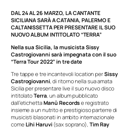
DAL 24 AL 26 MARZO, LA CANTANTE
SICILIANA SAR
À A CATANIA, PALERMO E
CALTANISSETTA PER PRESENTARE IL SUO
NUOVO ALBUM INTITOLATO “TERRA”
Nella sua Sicilia, la musicista Sissy
Castrogiovanni sarà impegnata con il suo
“Terra Tour 2022” in tre date
Tre tappe e tre incantevoli location per
Sissy
Castrogiovanni
, di ritorno nella sua amata
Sicilia per presentare live il suo nuovo disco
intitolato
Terra
, un album pubblicato
dall’etichetta
Man
ū Records
e registrato
insieme a un nutrito e prestigioso parterre di
musicisti blasonati in ambito internazionale
come
Lihi Haruvi
(sax soprano),
Tim Ray