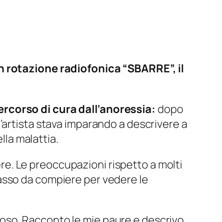
in rotazione radiofonica “SBARRE”, il
ercorso di cura dall’anoressia:
dopo
’artista stava imparando a descrivere a
lla malattia.
iere. Le preoccupazioni rispetto a molti
o passo da compiere per vedere le
ioso. Racconto le mie paure e descrivo