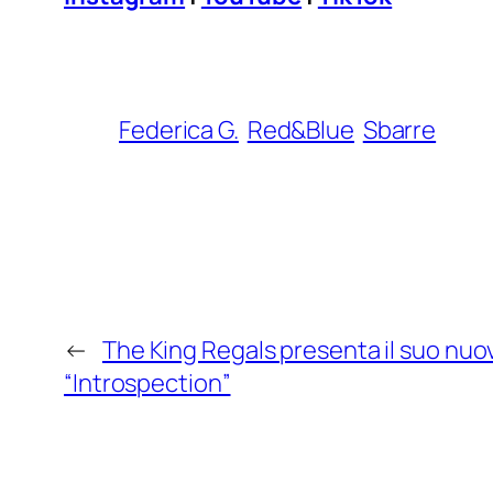
Federica G.
Red&Blue
Sbarre
←
The King Regals presenta il suo nu
“Introspection”