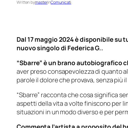
Written by
master
in
Comunicati
Dal 17 maggio 2024 è disponibile su tu
nuovo singolo di Federica G..
“Sbarre” è un brano autobiografico ch
aver preso consapevolezza di quanto alc
parole il dolore che provava, senza più il
“Sbarre” racconta che cosa significa sent
aspetti della vita a volte finiscono per l
situazioni in un modo diverso e per perm
Commenta l’artista a proposito del 