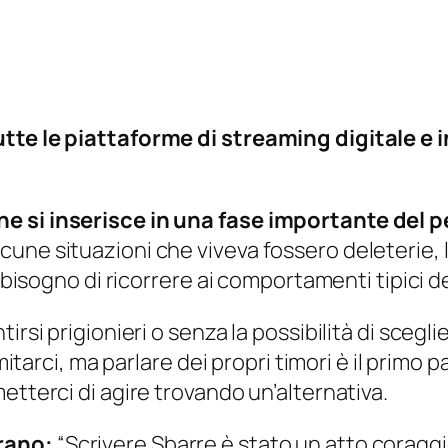
tte le piattaforme di streaming digitale e 
e si inserisce in una fase importante del p
une situazioni che viveva fossero deleterie, l
 bisogno di ricorrere ai comportamenti tipici de
irsi prigionieri o senza la possibilità di scegl
imitarci, ma parlare dei propri timori è il prim
etterci di agire trovando un’alternativa.
brano:
“Scrivere Sbarre è stato un atto coragg