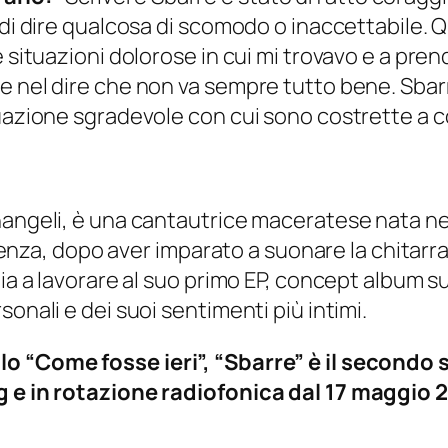
 di dire qualcosa di scomodo o inaccettabile. Q
 situazioni dolorose in cui mi trovavo e a pren
e nel dire che non va sempre tutto bene. Sbarr
tuazione sgradevole con cui sono costrette a c
nangeli, è una cantautrice maceratese nata nel
escenza, dopo aver imparato a suonare la chitarr
ia a lavorare al suo primo EP, concept album su
onali e dei suoi sentimenti più intimi.
o “Come fosse ieri”, “Sbarre” è il secondo s
ng e in rotazione radiofonica dal 17 maggio 