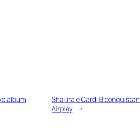
ovo album
Shakira e Cardi B conquistano
Airplay
→