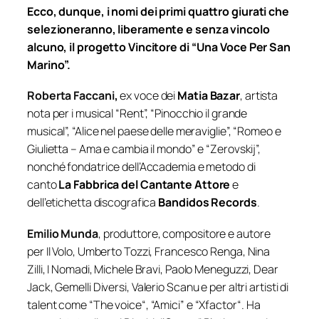
Ecco, dunque, i nomi dei primi quattro giurati che
selezioneranno, liberamente e senza vincolo
alcuno, il progetto Vincitore di “Una Voce Per San
Marino”.
Roberta Faccani
,
ex voce dei
Matia Bazar
, artista
nota per i musical “Rent”, “Pinocchio il grande
musical”, “Alice nel paese delle meraviglie”, “Romeo e
Giulietta – Ama e cambia il mondo” e “Zerovskij”,
nonché fondatrice dell’Accademia e metodo di
canto
La Fabbrica del Cantante Attore
e
dell’etichetta discografica
Bandidos Records
.
Emilio Munda
,
produttore, compositore e autore
per
Il Volo
,
Umberto Tozzi
,
Francesco Renga
,
Nina
Zilli
,
I Nomadi
,
Michele Bravi
,
Paolo Meneguzzi
,
Dear
Jack
,
Gemelli Diversi
,
Valerio Scanu
e per altri artisti di
talent come “
The voice
“, “
Amici
” e “
Xfactor
“.
Ha