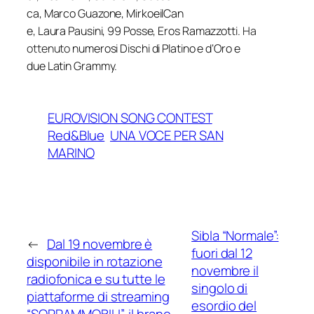
ca
,
Marco
Guazone
,
MirkoeilCan
e
,
Laura
Pausini
,
99
Posse
,
Er
os
Ramazzotti
.
Ha
ottenuto
numerosi
Dischi
di
Platino
e
d
‘Oro
e
due
Latin
Grammy
.
EUROVISION SONG CONTEST
Red&Blue
UNA VOCE PER SAN
MARINO
Sibla “Normale”:
←
Dal 19 novembre è
fuori dal 12
disponibile in rotazione
novembre il
radiofonica e su tutte le
singolo di
piattaforme di streaming
esordio del