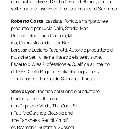
conquistato diversi
Dischi
d’Oro
e di
Platino
, per due
volte consecutive vince il
podio al Festival di Sanremo
.
Roberto Costa
,
bassista, fonico, arrangiatore e
produttore per
Lucio
Dalla
,
Stadio
,
Ivan
Graziani
,
Ron
,
Luca
Carboni
,
M
ina
,
Gianni
Morandi
,
Luca
Bar
barossa
e
Luciano
Pavarotti
. Autore e produttore di
musiche per il cinema, il teatro e la televisione.
Esperto di Area Professionale/Qualifica all’interno
del
SRFC
della
Regione
Emilia
Romagna
per la
formazione di Tecnici del Suono certificati.
Steve Lyon
,
tecnico del suono e produttore
londinese, ha collaborato
con
Depeche
Mode
,
The
Cure
,
Si
r
Paul
McCartney
,
Siouxsie
and
the
Banshees
,
Recoil
,
Amplifi
er
,
Reamonn
,
Suzerain
,
Subsoni