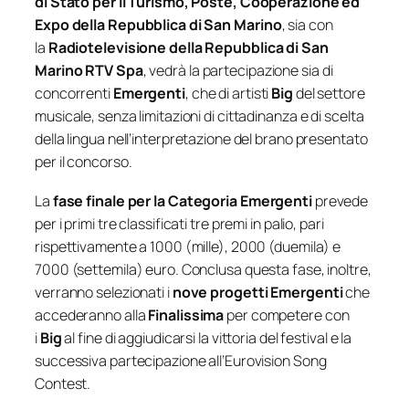
di Stato per il Turismo, Poste, Cooperazione ed
Expo della Repubblica di San Marino
, sia con
la
Radiotelevisione della Repubblica di San
Marino RTV Spa
, vedrà la partecipazione sia di
concorrenti
Emergenti
, che di artisti
Big
del settore
musicale, senza limitazioni di cittadinanza e di scelta
della lingua nell’interpretazione del brano presentato
per il concorso.
La
fase finale per la Categoria Emergenti
prevede
per i primi tre classificati tre premi in palio, pari
rispettivamente a 1000 (mille), 2000 (duemila) e
7000 (settemila) euro. Conclusa questa fase, inoltre,
verranno selezionati i
nove progetti Emergenti
che
accederanno alla
Finalissima
per competere con
i
Big
al fine di aggiudicarsi la vittoria del festival e la
successiva partecipazione all’Eurovision Song
Contest.