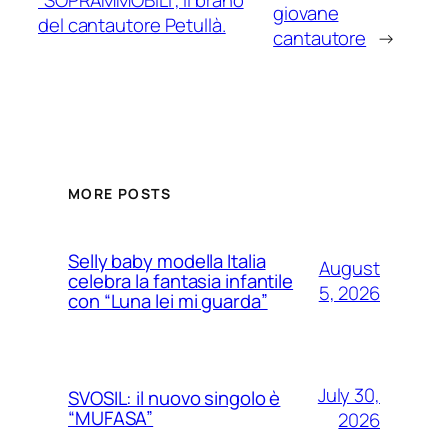
“SOPRAMMOBILI”, il brano
giovane
del cantautore Petullà.
cantautore
→
MORE POSTS
Selly baby modella Italia
August
celebra la fantasia infantile
5, 2026
con “Luna lei mi guarda”
July 30,
SVOSIL: il nuovo singolo è
“MUFASA”
2026