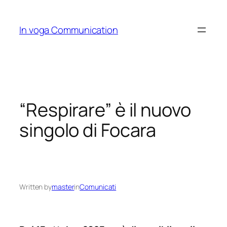
Skip
to
In voga Communication
content
“Respirare” è il nuovo
singolo di Focara
Written by
master
in
Comunicati