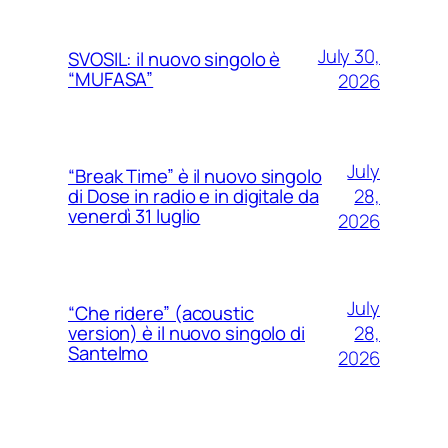
July 30,
SVOSIL: il nuovo singolo è
“MUFASA”
2026
July
“Break Time” è il nuovo singolo
28,
di Dose in radio e in digitale da
venerdì 31 luglio
2026
July
“Che ridere” (acoustic
28,
version) è il nuovo singolo di
Santelmo
2026