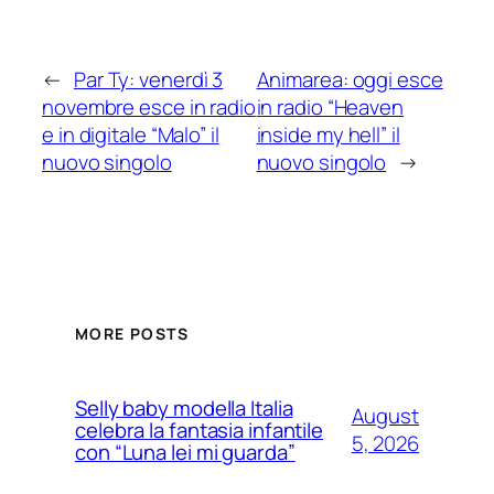
←
Par Ty: venerdì 3
Animarea: oggi esce
novembre esce in radio
in radio “Heaven
e in digitale “Malo” il
inside my hell” il
nuovo singolo
nuovo singolo
→
MORE POSTS
Selly baby modella Italia
August
celebra la fantasia infantile
5, 2026
con “Luna lei mi guarda”