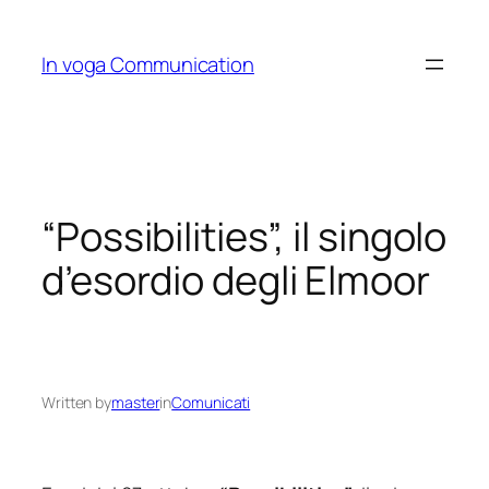
Skip
to
In voga Communication
content
“Possibilities”, il singolo
d’esordio degli Elmoor
Written by
master
in
Comunicati