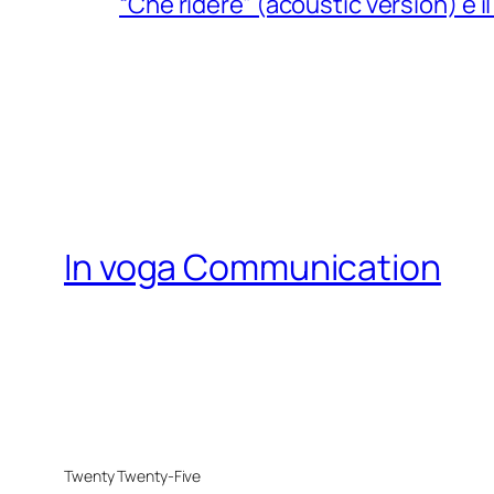
“Che ridere” (acoustic version) è 
In voga Communication
Twenty Twenty-Five