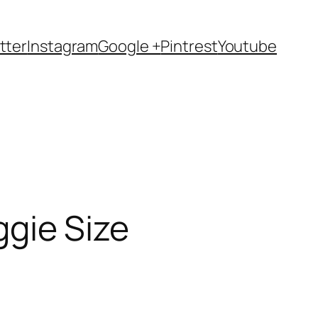
tter
Instagram
Google +
Pintrest
Youtube
ggie Size