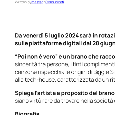
Written by
master
in
Comunicati
Da venerdì 5 luglio 2024 sarà in rotaz
sulle piattaforme digitali dal 28 giug
“Poi non è vero” è un brano che racco
sincerità tra persone, i finti complimenti
canzone rispecchia le origini di Biggie 
alla tech-house, caratterizzata da un ri
Spiega l’artista a proposito del brano
siano virtù rare da trovare nella societ
Biografia