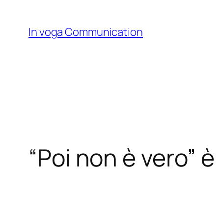
Skip
to
In voga Communication
content
“Poi non è vero” è 