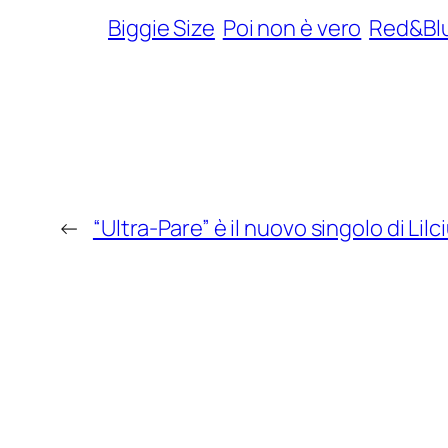
Biggie Size
Poi non è vero
Red&Bl
←
“Ultra-Pare” è il nuovo singolo di Lilc