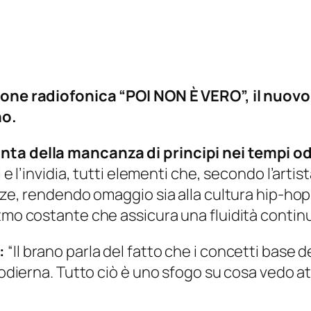
ione radiofonica “POI NON È VERO”, il nuovo
no.
nta della mancanza di principi nei tempi od
 e l’invidia, tutti elementi che, secondo l’arti
Size, rendendo omaggio sia alla cultura hip-hop
tmo costante che assicura una fluidità continu
:
“Il brano parla del fatto che i concetti base del
à odierna. Tutto ciò è uno sfogo su cosa vedo at