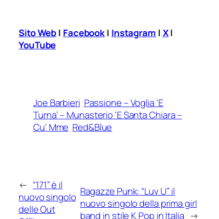
Sito Web
|
Facebook
|
Instagram
|
X
|
YouTube
Joe Barbieri
Passione – Voglia ‘E
Turna’ – Munasterio ‘E Santa Chiara –
Cu’ Mme
Red&Blue
←
“171” è il
Ragazze Punk: “Luv U” il
nuovo singolo
nuovo singolo della prima girl
delle Out
band in stile K Pop in Italia
→