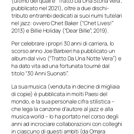
(ultimo dei quali è “Tratto Da Una Storia Vera”,
pubblicato nel 2021), oltre a due dischi-
tributo entrambi dedicati ai suoi numi tutelari
nel jazz: ovvero Chet Baker (“Chet Lives!”
2013) e Billie Holiday (“Dear Billie”; 2019).
Per celebrare i propri 30 anni di carriera, lo
scorso anno Joe Barbieri ha pubblicato un
album dal vivo (“Tratto Da Una Notte Vera”) e
ha dato vita ad una fortunata tourné dal
titolo “30 Anni Suonati”.
La sua musica (venduta in decine di migliaia
di copie) è pubblicata in molti Paesi del
mondo, e la sua personale cifra stilistica –
che lega la canzone d’autore al jazz e alla
musica world – lo ha portato nel corso degli
anni ad incrociare collaborazioni con colleghi
in ciascuno di questi ambiti (da Omara