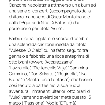
Canzone Napoletana attraverso un album ed
una serie di concerti (accompagnato dalla
chitarra manouche di Oscar Montalbano e
dalla DBguitar di Nico Di Battista) che
porteranno per titolo “Vulío” .
Barbieri ci ha regalato lo scorso dicembre
una splendida canzone inedita dal titolo
“Vulesse ‘O Cielo” cui ha fatto seguito tra
gennaio e febbraio una ricca anteprima di
otto brani (ovvero “Accarezzame”,
“Lazzarella”, “Dicitencello Vuje”, “Cammina
Cammina, “Don Salvato’”, “Reginella”, “’Na
Bruna” e “Santa Lucia Luntana”) che hanno
così tenuto a battesimo la sua nuova
avventura; i rimanenti ulteriori otto brani di
“Vulío” verranno svelati per metà questo 15
marzo (“Passione”, “Voglia ‘E Turnà”,