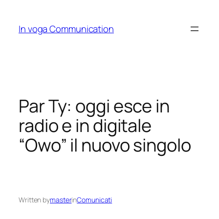
Skip
to
In voga Communication
content
Par Ty: oggi esce in
radio e in digitale
“Owo” il nuovo singolo
Written by
master
in
Comunicati