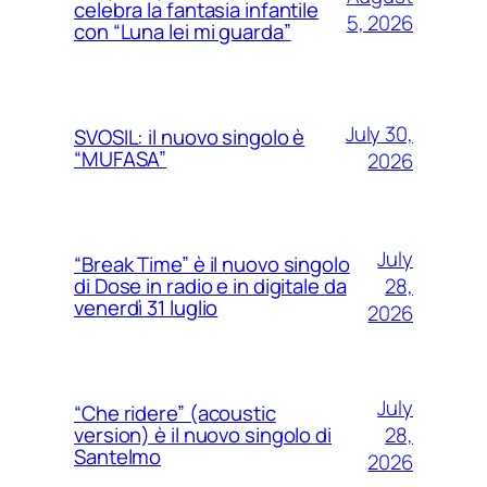
celebra la fantasia infantile
5, 2026
con “Luna lei mi guarda”
July 30,
SVOSIL: il nuovo singolo è
“MUFASA”
2026
July
“Break Time” è il nuovo singolo
28,
di Dose in radio e in digitale da
venerdì 31 luglio
2026
July
“Che ridere” (acoustic
28,
version) è il nuovo singolo di
Santelmo
2026