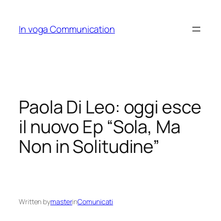
Skip
to
In voga Communication
content
Paola Di Leo: oggi esce
il nuovo Ep “Sola, Ma
Non in Solitudine”
Written by
master
in
Comunicati