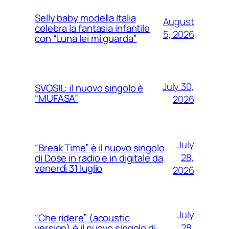
Selly baby modella Italia
August
celebra la fantasia infantile
5, 2026
con “Luna lei mi guarda”
July 30,
SVOSIL: il nuovo singolo è
“MUFASA”
2026
July
“Break Time” è il nuovo singolo
28,
di Dose in radio e in digitale da
venerdì 31 luglio
2026
July
“Che ridere” (acoustic
28,
version) è il nuovo singolo di