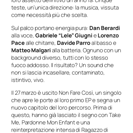
loro assetto definitivo un anno fa: cinque
teste, un’unica direzione: la musica, vissuta
come necessità più che scelta.
Sul palco portano energia pura:
Dan Berardi
alla voce,
Gabriele “Lele” Giugni
e
Lorenzo
Pace
alle chitarre,
Davide Parro
al basso e
Matteo Malgari
alla batteria. Ognuno con un
background diverso, tutti con lo stesso
fuoco addosso. Il risultato? Un sound che
non si lascia incasellare, contaminato,
istintivo, vivo.
Il 27 marzo è uscito
Non Fare Così
, un singolo
che apre le porte al loro primo EP e segna un
nuovo capitolo del loro percorso. Prima di
questo, hanno già lasciato il segno con
Take
Me, Pardonne Mon Enfant
e una
reinterpretazione intensa di
Ragazzo di