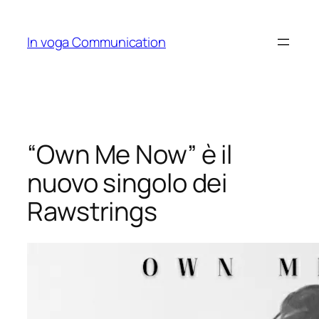
Skip
to
In voga Communication
content
“Own Me Now” è il
nuovo singolo dei
Rawstrings