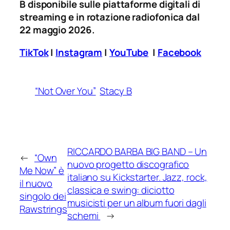
B disponibile sulle piattaforme digitali di
streaming e in rotazione radiofonica dal
22 maggio 2026.
TikTok
|
Instagram
|
YouTube
|
Facebook
“Not Over You”
Stacy B
RICCARDO BARBA BIG BAND – Un
←
“Own
nuovo progetto discografico
Me Now” è
italiano su Kickstarter. Jazz, rock,
il nuovo
classica e swing: diciotto
singolo dei
musicisti per un album fuori dagli
Rawstrings
schemi
→