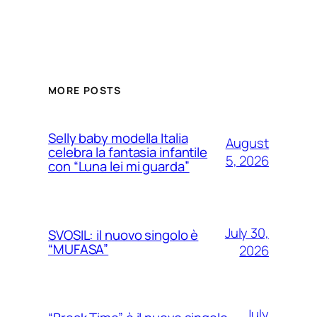
MORE POSTS
Selly baby modella Italia
August
celebra la fantasia infantile
5, 2026
con “Luna lei mi guarda”
July 30,
SVOSIL: il nuovo singolo è
“MUFASA”
2026
July