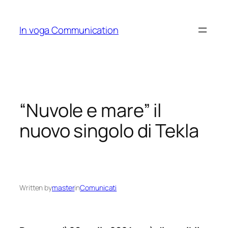
Skip
to
In voga Communication
content
“Nuvole e mare” il
nuovo singolo di Tekla
Written by
master
in
Comunicati