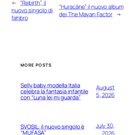
←
“Rebirth”, il
“Huracāne” il nuovo album
nuovo singolo di
dei The Mayan Factor
→
fahbro
MORE POSTS
Selly baby modella Italia
August
celebra la fantasia infantile
5, 2026
con “Luna lei mi guarda”
July 30,
SVOSIL: il nuovo singolo è
“MUFASA”
2026