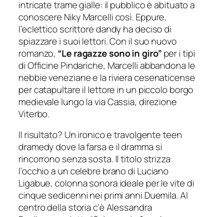
intricate trame gialle: il pubblico è abituato a
conoscere Niky Marcelli così. Eppure,
l’eclettico scrittore
dandy
ha deciso di
spiazzare i suoi lettori. Con il suo nuovo
romanzo,
“Le ragazze sono in giro”
per i tipi
di
Officine Pindariche
, Marcelli abbandona le
nebbie veneziane e la riviera cesenaticense
per catapultare il lettore in un piccolo borgo
medievale lungo la via Cassia, direzione
Viterbo.
Il risultato? Un ironico e travolgente
teen
dramedy
dove la farsa e il dramma si
rincorrono senza sosta. Il titolo strizza
l’occhio a un celebre brano di Luciano
Ligabue, colonna sonora ideale per le vite di
cinque sedicenni nei primi anni Duemila. Al
centro della storia c’è Alessandra