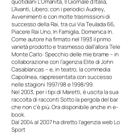
quotidiani
L’Umanità
,
Il Giornale d’Italia
,
L’Avanti
,
Libero
; con i periodici
Audrey
,
Avvenimenti
e con molte trasmissioni di
successo della Rai, tra cui
Via Teulada 66
,
Piacere Rai Uno
,
In Famiglia
,
Domenica In.
Come autore ha firmato nel 1993 il primo
varietà prodotto e trasmesso dall’allora Tele
Monte Carlo:
Specchio delle mie brame
– in
collaborazione con l’agenzia
Elite
di John
Casablancas – e, in teatro, la commedia
Capolinea
, rappresentata con successo
nelle stagioni 1997/98 e 1998/99.
Nel 2003, per i tipi di Maretti, è uscita la sua
raccolta di racconti
Sotto la pergola del bar
che non c’è più
. Ora disponibile anche in e-
book.
Dal 2004 al 2007 ha diretto l’agenzia web
Lo
Sport