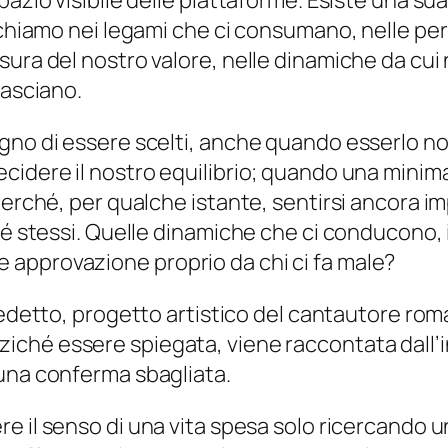
azio visibile delle piattaforme. Esiste una sua
erchiamo nei legami che ci consumano, nelle pe
sura del nostro valore, nelle dinamiche da cui
lasciano.
gno di essere scelti, anche quando esserlo non
cidere il nostro equilibrio; quando una minim
 perché, per qualche istante, sentirsi ancora
 sé stessi. Quelle dinamiche che ci conducono,
approvazione proprio da chi ci fa male?
ledetto, progetto artistico del cantautore r
ziché essere spiegata, viene raccontata dall’i
 una conferma sbagliata.
re il senso di una vita spesa solo ricercando