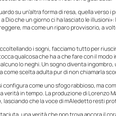
rdo su un’altra forma di resa, quella verso i pr
 Dio che un giorno ci ha lasciato le illusion
i»:
eggere, ma come un riparo provvisorio, a volt
ccoltellando i sogni, facciamo tutto per riusci
 tocca qualcosa che ha a che fare con il modo 
alcuno lo neghi. Un sogno diventa ingombro, 
 come scelta adulta pur di non chiamarla scon
i configura come uno sfogo rabbioso, ma come i
 la verità in tempo. La produzione di Lorenzo 
, lasciando che la voce di mAledetto resti pro
taciuta, una verità che non trova ancora il cora