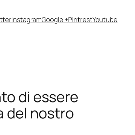
tter
Instagram
Google +
Pintrest
Youtube
to di essere
à del nostro