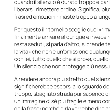
quando il silenzio è durato troppo e parla
liberarsi, rimettere ordine. Significa, pi
frasi ed emozioni rimaste troppo a lung
Per questo il ritornello sceglie quel «
rim
finalmente arrivare al dunque e invece r
resta seduti, si parla d’altro, si prende 
la vita
» che non è un’omissione qualunqu
con lei, tutto quello che si prova, quell
Un silenzio che non protegge più nessu
A rendere ancora più stretto quel silenzi
significherebbe esporsi allo sguardo del
troppo, sbagliato strada pur sapendo di f
un’immagine di sé più fragile e meno com
della frase: perché dirla vorrebbe dire 