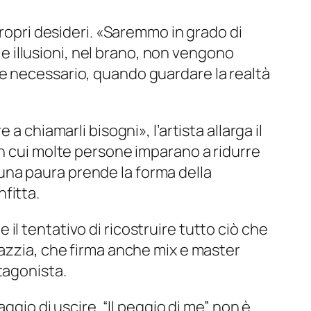
opri desideri. «
Saremmo in grado di
 le illusioni, nel brano, non vengono
e necessario, quando guardare la realtà
re a chiamarli bisogni
», l’artista allarga il
in cui molte persone imparano a ridurre
una paura prende la forma della
fitta.
l tentativo di ricostruire tutto ciò che
Mazzia, che firma anche mix e master
tagonista.
ggio di uscire. “Il peggio di me” non è