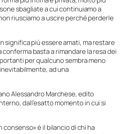
 forma più intima e privata, molto più
rsone sbagliate a cui continuiamo a
 non riusciamo a uscire perché perderle
 significa più essere amati, ma restare
a conferma basta a rimandare la resa dei
 importanti per qualcuno sembra meno
 inevitabilmente, ad una
omano Alessandro Marchese, edito
nterno, dall’esatto momento in cui si
 un consenso
» è il bilancio di chi ha