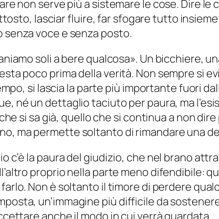
re non serve più a sistemare le cose. Dire le co
uttosto, lasciar fluire, far sfogare tutto insie
o senza voce e senza posto.
aniamo soli a bere qualcosa
». Un bicchiere, u
esta poco prima della verità. Non sempre si ev
tempo, si lascia la parte più importante fuori da
e, né un dettaglio taciuto per paura, ma l’esi
o che si sa già, quello che si continua a non di
no, ma permette soltanto di rimandare una de
o c’è la paura del giudizio, che nel brano attr
l’altro proprio nella parte meno difendibile: 
arlo. Non è soltanto il timore di perdere qualc
posta, un’immagine più difficile da sostenere. 
accettare anche il modo in cui verrà guardata.