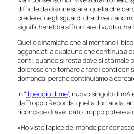
Ma il consenso non vive soltanto nello sp
difficile da disinnescare: quella che c
credere, negli sguardi che diventano mi
significherebbe affrontare il vuoto che 
Quelle dinamiche che alimentano il biso
agganciati a qualcuno che continua a de
conti; quando si resta dove si sta male
doloroso che tornare a fare i conti con
domanda: perché continuiamo a cercare 
In “
Il peggio di me
”, nuovo singolo di mA
da
Troppo Records
, quella domanda, an
riconosce di aver dato troppo potere a
«
Ho visto l’apice del mondo per conosce