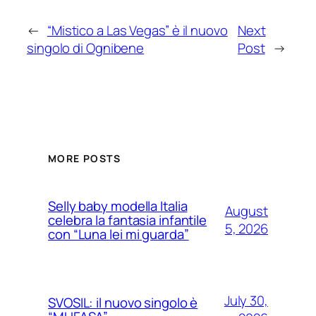
←
“Mistico a Las Vegas” è il nuovo
Next
singolo di Ognibene
Post
→
MORE POSTS
Selly baby modella Italia
August
celebra la fantasia infantile
5, 2026
con “Luna lei mi guarda”
July 30,
SVOSIL: il nuovo singolo è