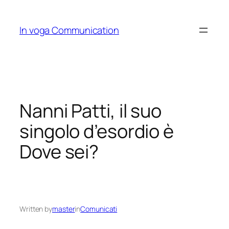
Skip
to
In voga Communication
content
Nanni Patti, il suo
singolo d’esordio è
Dove sei?
Written by
master
in
Comunicati