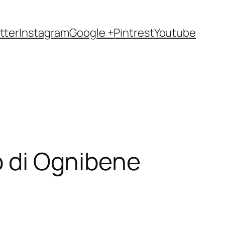
tter
Instagram
Google +
Pintrest
Youtube
lo di Ognibene