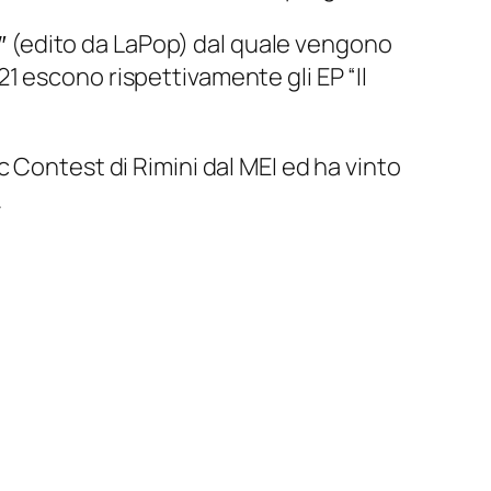
.1″ (edito da LaPop) dal quale vengono
021 escono rispettivamente gli EP “Il
 Contest di Rimini dal MEI ed ha vinto
.