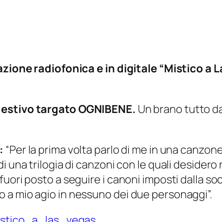
tazione radiofonica e in digitale “Mistico a
e estivo targato OGNIBENE.
Un brano tutto da 
:
“Per la prima volta parlo di me in una canzone
i una trilogia di canzoni con le quali desidero
ori posto a seguire i canoni imposti dalla socie
 a mio agio in nessuno dei due personaggi”.
mistico_a_las_vegas