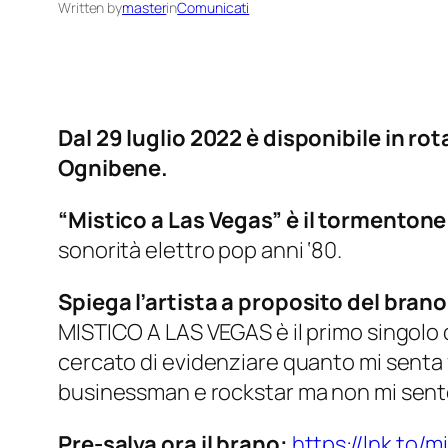
Written by
master
in
Comunicati
Dal 29 luglio 2022 è disponibile in ro
Ognibene.
“Mistico a Las Vegas”
è il tormenton
sonorità elettro pop anni ‘80.
Spiega l’artista a proposito del brano
MISTICO A LAS VEGAS è il primo singolo d
cercato di evidenziare quanto mi senta fu
businessman e rockstar ma non mi sento
Pre-salva ora il brano:
https://lnk.to/