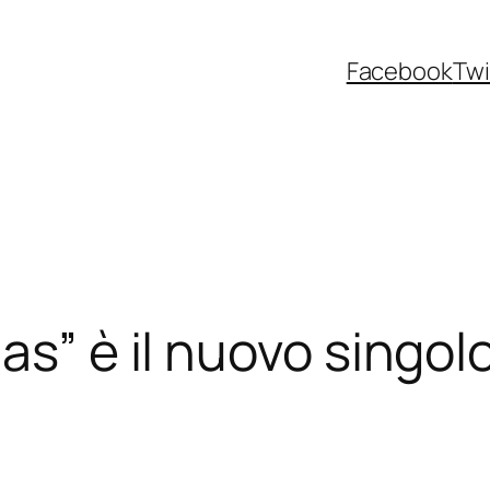
Facebook
Twi
as” è il nuovo singo