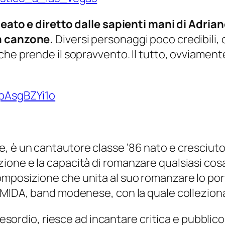
ideato e diretto dalle sapienti mani di Adria
la canzone.
Diversi personaggi poco credibili, 
che prende il sopravvento. Il tutto, ovviament
xpAsgBZYi1o
, è un cantautore classe ’86 nato e cresciut
ne e la capacità di romanzare qualsiasi cosa. 
posizione che unita al suo romanzare lo porta 
EMIDA, band modenese, con la quale colleziona
d’esordio, riesce ad incantare critica e pubblic