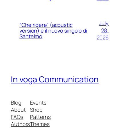
July
“Che ridere” (acoustic
28,
version) è il nuovo singolo di
Santelmo
2026
In voga Communication
Blog
Events
About
Shop
FAQs
Patterns
Authors
Themes