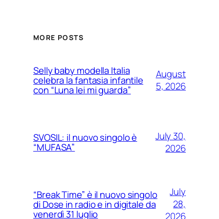
MORE POSTS
Selly baby modella Italia
August
celebra la fantasia infantile
5, 2026
con “Luna lei mi guarda”
July 30,
SVOSIL: il nuovo singolo è
“MUFASA”
2026
July
“Break Time” è il nuovo singolo
28,
di Dose in radio e in digitale da
venerdì 31 luglio
2026