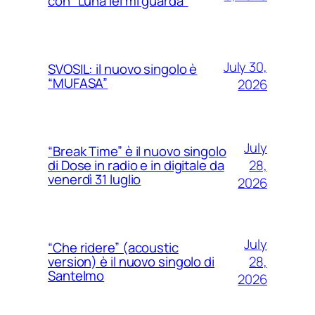
con “Luna lei mi guarda”
July 30,
SVOSIL: il nuovo singolo è
“MUFASA”
2026
July
“Break Time” è il nuovo singolo
28,
di Dose in radio e in digitale da
venerdì 31 luglio
2026
July
“Che ridere” (acoustic
28,
version) è il nuovo singolo di
Santelmo
2026