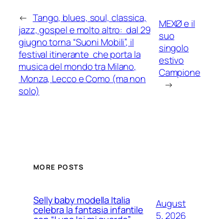
←
Tango, blues, soul, classica,
MEXØ e il
jazz, gospel e molto altro: dal 29
suo
giugno torna “Suoni Mobili”, il
singolo
festival itinerante che porta la
estivo
musica del mondo tra Milano,
Campione
Monza, Lecco e Como (ma non
→
solo)
MORE POSTS
Selly baby modella Italia
August
celebra la fantasia infantile
5, 2026