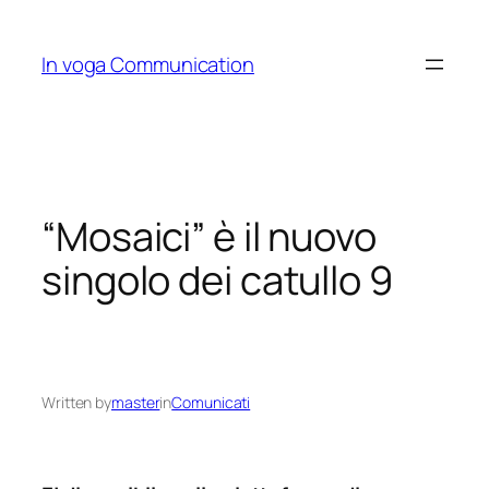
Skip
to
In voga Communication
content
“Mosaici” è il nuovo
singolo dei catullo 9
Written by
master
in
Comunicati