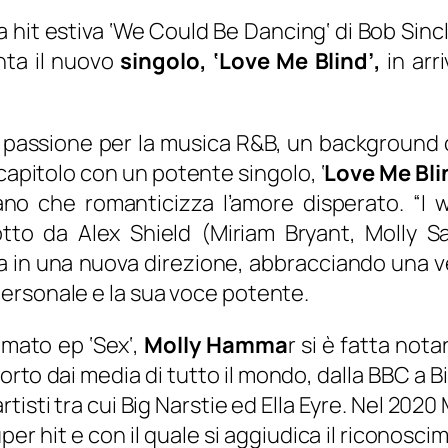
 hit estiva
‘We Could Be Dancing
‘ di Bob Sinc
nta il nuovo
singolo, ‘Love Me Blind’,
in ar
 passione per la musica R&B, un background c
capitolo con un potente singolo, ‘
Love Me Bli
ano che romanticizza l’amore disperato.
“I 
dotto da Alex Shield (Miriam Bryant, Molly
sta in una nuova direzione, abbracciando una
ersonale e la sua voce potente.
lamato ep
‘Sex
‘,
Molly Hamma
r si è fatta nota
orto dai media di tutto il mondo, dalla BBC a
isti tra cui Big Narstie ed Ella Eyre. Nel 2020 M
per hit e con il quale si aggiudica il riconosc