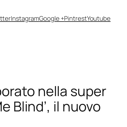
tter
Instagram
Google +
Pintrest
Youtube
orato nella super
e Blind’, il nuovo