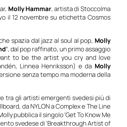
lar,
Molly Hammar
, artista di Stoccolma
rivo il 12 novembre su etichetta Cosmos
he spazia dal jazz al soul al pop,
Molly
nd’
, dal pop raffinato, un primo assaggio
want to be the artist you cry and love
 Sandén, Linnea Henriksson) e da
Molly
 versione senza tempo ma moderna della
re tra gli artisti emergenti svedesi più di
 Billboard, da NYLON a Complex e The Line
olly pubblica il singolo ‘
Get To Know Me
imento svedese di ‘Breakthrough Artist of