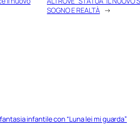
e il nuovo
ALTROVE “STATUA” IL NUOVO
SOGNO E REALTÀ
→
 fantasia infantile con “Luna lei mi guarda”