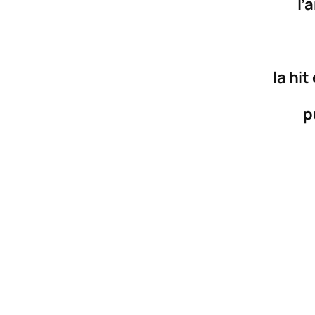
l’
la hit
p