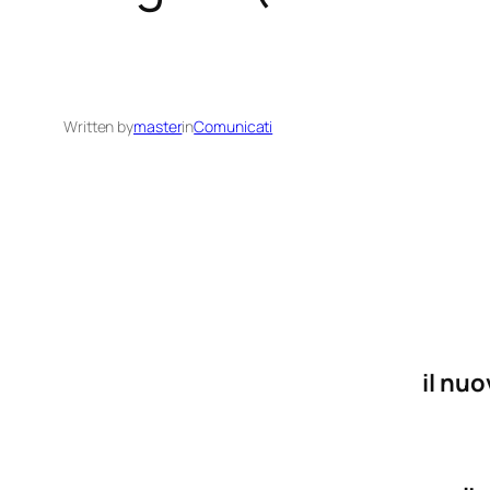
Written by
master
in
Comunicati
il nuo