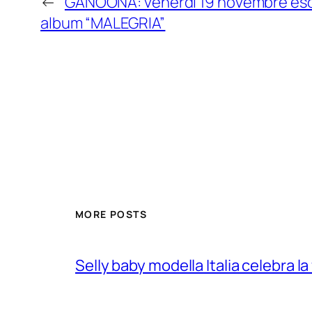
←
GANOONA: venerdì 19 novembre esc
album “MALEGRIA”
MORE POSTS
Selly baby modella Italia celebra la