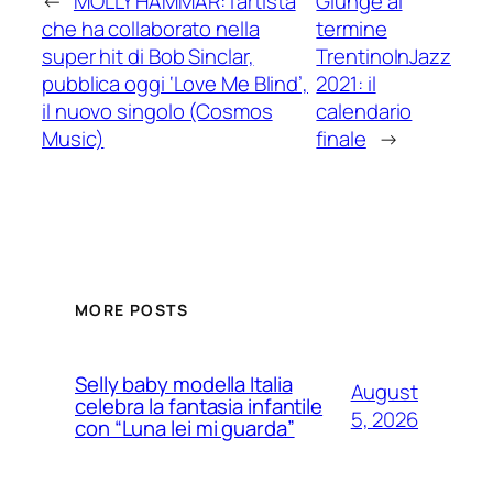
←
MOLLY HAMMAR: l’artista
Giunge al
che ha collaborato nella
termine
super hit di Bob Sinclar,
TrentinoInJazz
pubblica oggi ‘Love Me Blind’,
2021: il
il nuovo singolo (Cosmos
calendario
Music)
finale
→
MORE POSTS
Selly baby modella Italia
August
celebra la fantasia infantile
5, 2026
con “Luna lei mi guarda”