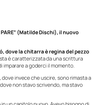
 PARE” (Matilde Dischi), il nuovo
ó, dove la chitarra è regina del pezzo
sta è caratterizzata da una scrittura
 di imparare a goderci il momento.
, dove invece che uscire, sono rimasta a
do dove non stavo scrivendo, ma stavo
o in un capitolo nuovo. Avevo bisogno di