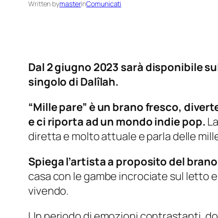
Written by
master
in
Comunicati
Dal 2 giugno 2023 sarà disponibile su
singolo di Dalîlah.
“Mille pare” è un brano fresco, divert
e ci riporta ad un mondo indie pop.
La
diretta e molto attuale e parla delle mil
Spiega l’artista a proposito del bran
casa con le gambe incrociate sul letto 
vivendo.
Un periodo di emozioni contrastanti, dov