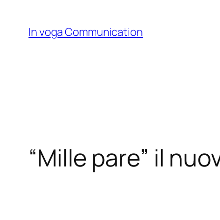
Skip
to
In voga Communication
content
“Mille pare” il nuo