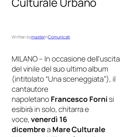
Culturale Urbano
Written by
master
in
Comunicati
MILANO – In occasione dell’uscita
del vinile del suo ultimo album
(intitolato
“Una sceneggiata”
), il
cantautore
napoletano
Francesco Forni
si
esibirà in solo, chitarra e
voce,
venerdì 16
dicembre
a
Mare Culturale