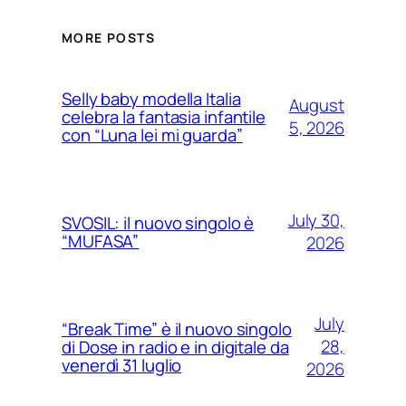
MORE POSTS
Selly baby modella Italia
August
celebra la fantasia infantile
5, 2026
con “Luna lei mi guarda”
July 30,
SVOSIL: il nuovo singolo è
“MUFASA”
2026
July
“Break Time” è il nuovo singolo
28,
di Dose in radio e in digitale da
venerdì 31 luglio
2026