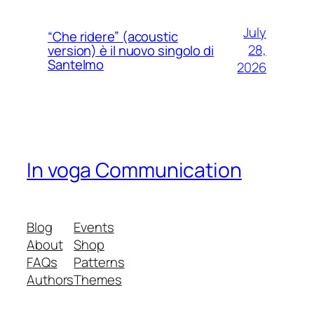
July
“Che ridere” (acoustic
28,
version) è il nuovo singolo di
Santelmo
2026
In voga Communication
Blog
Events
About
Shop
FAQs
Patterns
Authors
Themes